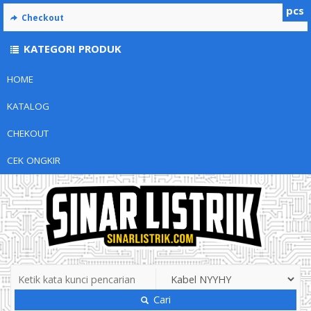
pcs
Checkout
KATEGORI PRODUK
HOME
KATALOG
CHEKOUT
CEK ONGKIR
Cari