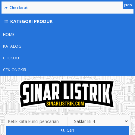
pcs
Checkout
KATEGORI PRODUK
HOME
KATALOG
CHEKOUT
CEK ONGKIR
Cari