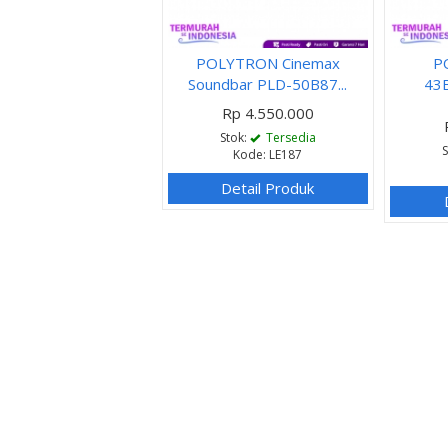
POLYTRON Cinemax
P
Soundbar PLD-50B87...
43
Rp 4.550.000
Stok:
Tersedia
Kode: LE187
Detail Produk