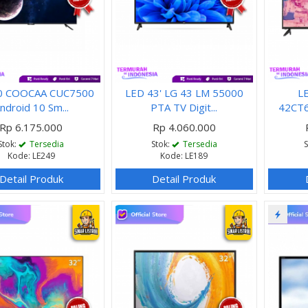
0 COOCAA CUC7500
LED 43' LG 43 LM 55000
L
ndroid 10 Sm...
PTA TV Digit...
42CT6
Rp 6.175.000
Rp 4.060.000
Stok:
Tersedia
Stok:
Tersedia
Kode: LE249
Kode: LE189
Detail Produk
Detail Produk