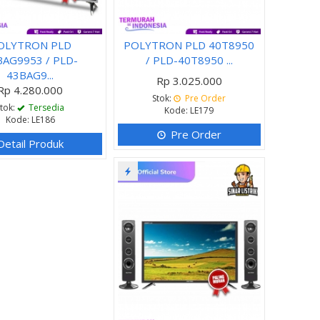
OLYTRON PLD
POLYTRON PLD 40T8950
BAG9953 / PLD-
/ PLD-40T8950 ...
43BAG9...
Rp 3.025.000
Rp 4.280.000
Stok:
Pre Order
Stok:
Tersedia
Kode: LE179
Kode: LE186
Pre Order
Detail Produk