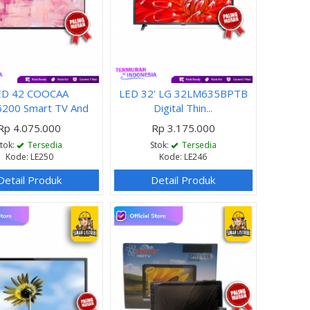
ED 42 COOCAA
LED 32' LG 32LM635BPTB
200 Smart TV And
Digital Thin...
Rp 4.075.000
Rp 3.175.000
Stok:
Tersedia
Stok:
Tersedia
Kode: LE250
Kode: LE246
Detail Produk
Detail Produk