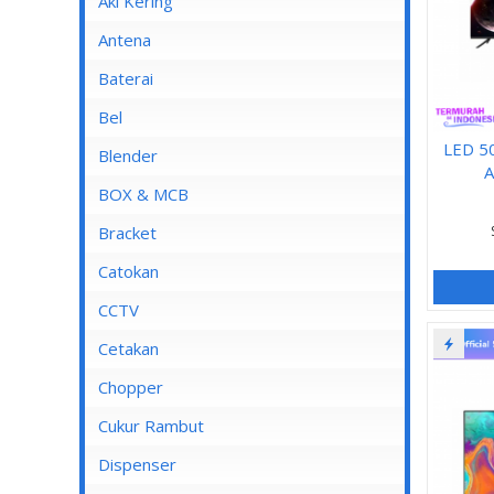
Aki Kering
Antena
Baterai
Bel
LED 5
Blender
A
Blender Advance
BOX & MCB
Blender Cosmos
MCB
Bracket
Blender Kirin
MCB 1 Pole
Catokan
Blender Maspion
MCB 2 Pole
CCTV
Blender Miyako
MCB 3 Pole
DVR
Cetakan
Blender Nico
MCB 4 Pole
Chopper
Blender Panasonic
Cukur Rambut
Blender Philips
Dispenser
Blender Yong MA