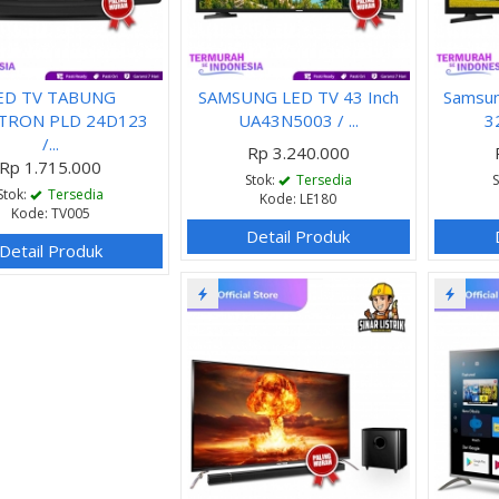
ED TV TABUNG
SAMSUNG LED TV 43 Inch
Samsu
TRON PLD 24D123
UA43N5003 / ...
3
/...
Rp 3.240.000
Rp 1.715.000
Stok:
Tersedia
Stok:
Tersedia
Kode: LE180
Kode: TV005
Detail Produk
Detail Produk