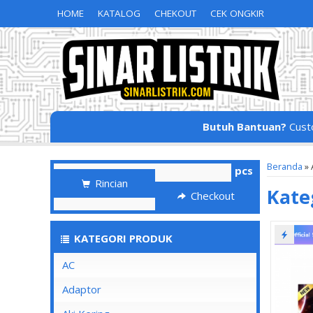
HOME
KATALOG
CHEKOUT
CEK ONGKIR
Butuh Bantuan?
Cust
Beranda
»
pcs
Rincian
Kate
Checkout
KATEGORI PRODUK
AC
Adaptor