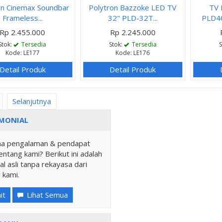
on Cinemax Soundbar
Polytron Bazzoke LED TV
TV
Frameless...
32" PLD-32T...
PLD40
Rp 2.455.000
Rp 2.245.000
Stok:
Tersedia
Stok:
Tersedia
Kode: LE177
Kode: LE176
Detail Produk
Detail Produk
Selanjutnya
MONIAL
a pengalaman & pendapat
ntang kami? Berikut ini adalah
al asli tanpa rekayasa dari
 kami.
it
Lihat Semua