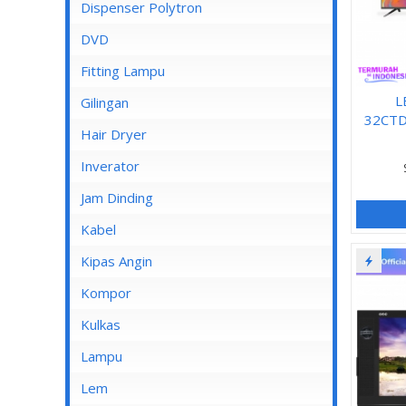
Dispenser Cosmos
Dispenser Polytron
Dispenser Miyako
DVD
Dispenser Sanken
Fitting Lampu
L
Gilingan
32CTD6
Hair Dryer
Inverator
Jam Dinding
Kabel
Inbow/Outbow T Dus
Kipas Angin
Kabel Aksesoris
Kipas Angin Berdiri
Kompor
Kabel Antena
Kipas Angin Dinding
Kompor Rinnai
Kulkas
Kabel BC
Kipas Angin Duduk
LG
Lampu
Kabel Duct
Kipas Angin Gantung
POLYTRON
Fitting Lampu
Lem