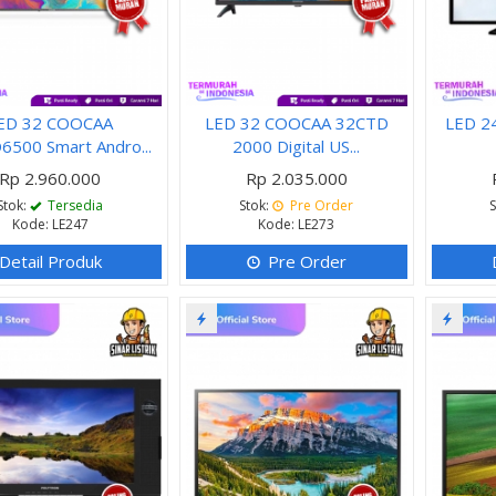
ED 32 COOCAA
LED 32 COOCAA 32CTD
LED 24
500 Smart Andro...
2000 Digital US...
Rp 2.960.000
Rp 2.035.000
Stok:
Tersedia
Stok:
Pre Order
Kode: LE247
Kode: LE273
Detail Produk
Pre Order