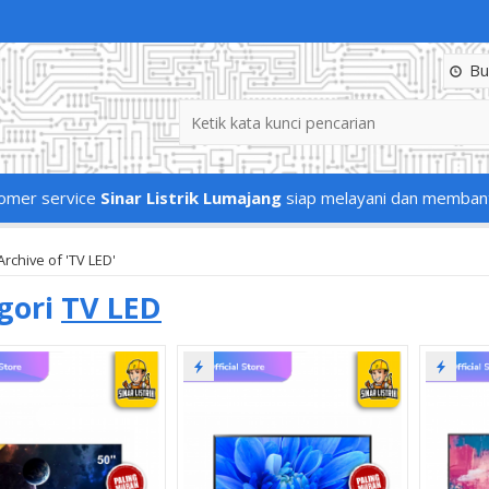
Buk
omer service
Sinar Listrik Lumajang
siap melayani dan memban
Archive of 'TV LED'
gori
TV LED