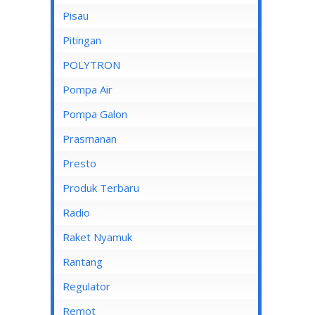
Pisau
Lampu Spotlight
Pitingan
POLYTRON
Pompa Air
Pompa Air Panasonic
Pompa Galon
Pompa Air Shimizu
Prasmanan
Presto
Produk Terbaru
Radio
Raket Nyamuk
Rantang
Regulator
Remot