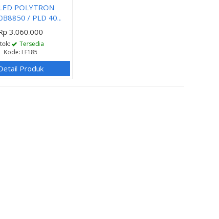
 LED POLYTRON
B8850 / PLD 40...
Rp 3.060.000
Stok:
Tersedia
Kode: LE185
Detail Produk