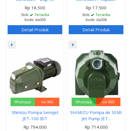
Rp 18.500
Rp 17.500
Stok:
Tersedia
Stok:
Tersedia
Kode: da009
Kode: da008
Detail Produk
Detail Produk
Whatsapp
via SMS
Whatsapp
via SMS
Shimizu Pompa Semijet
SHIMIZU Pompa Air SEMI
JET-100 BIT
Jet Pump JET...
Rp 794.000
Rp 714.000