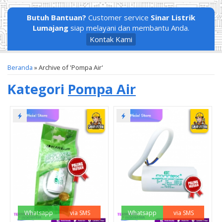
Butuh Bantuan?
Customer service
Sinar Listrik
Lumajang
siap melayani dan membantu Anda.
Kontak Kami
Beranda
»
Archive of 'Pompa Air'
Kategori
Pompa Air
Whatsapp
via SMS
Whatsapp
via SMS