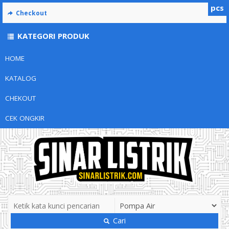
pcs
Checkout
KATEGORI PRODUK
HOME
KATALOG
CHEKOUT
CEK ONGKIR
Cari