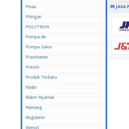
Pisau
JASA 
Lampu Spotlight
Pitingan
POLYTRON
Pompa Air
Pompa Air Panasonic
Pompa Galon
Pompa Air Shimizu
Prasmanan
Presto
Produk Terbaru
Radio
Raket Nyamuk
Rantang
Regulator
Remot