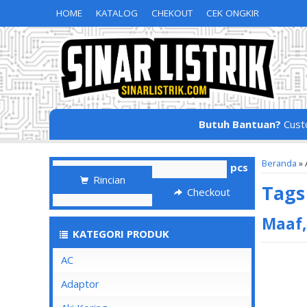
HOME
KATALOG
CHEKOUT
CEK ONGKIR
Butuh Bantuan?
Cust
Beranda
»
pcs
Rincian
Tag
Checkout
Maaf,
KATEGORI PRODUK
AC
Adaptor