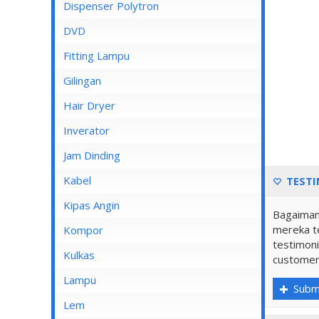
Dispenser Cosmos
Dispenser Polytron
Dispenser Miyako
DVD
Dispenser Sanken
Fitting Lampu
Gilingan
Hair Dryer
Inverator
Jam Dinding
Kabel
TESTI
Inbow/Outbow T Dus
Kipas Angin
Bagaiman
Kabel Aksesoris
mereka te
Kipas Angin Berdiri
Kompor
testimoni
Kabel Antena
Kipas Angin Dinding
Kompor Rinnai
Kulkas
customer
Kabel BC
Kipas Angin Duduk
LG
Lampu
Subm
Kabel Duct
Kipas Angin Gantung
POLYTRON
Fitting Lampu
Lem