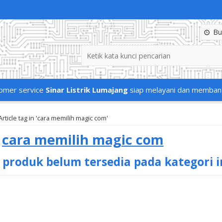
Buk
omer service
Sinar Listrik Lumajang
siap melayani dan memban
Article tag in 'cara memilih magic com'
s
cara memilih magic com
 produk belum tersedia pada kategori i