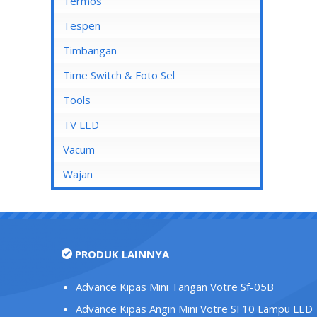
Mata Soket
Termos
Stop Kontak AC
Tespen
Stop Kontak CP
Timbangan
Stop Kontak Dinding
Time Switch & Foto Sel
Stop Kontak Isi 2
Tools
Stop Kontak Isi 3
TV LED
Stop Kontak Isi 4
Vacum
Stop Kontak Isi 5
Wajan
Stop Kontak LAN/Data
Stop Kontak Lantai
Stop Kontak Outbow
PRODUK LAINNYA
Stop Kontak Telepon
Stop Kontak TV/Antena
Advance Kipas Mini Tangan Votre Sf-05B
Tutup Stop Kontak
Advance Kipas Angin Mini Votre SF10 Lampu LED