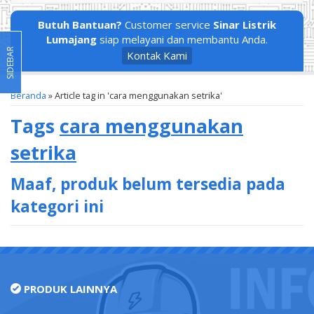
Butuh Bantuan?
Customer service
Sinar Listrik
Lumajang
siap melayani dan membantu Anda.
SIDEBAR
Kontak Kami
Beranda
»
Article tag in 'cara menggunakan setrika'
Tags
cara menggunakan
setrika
Maaf, produk belum tersedia pada
kategori ini
PRODUK LAINNYA