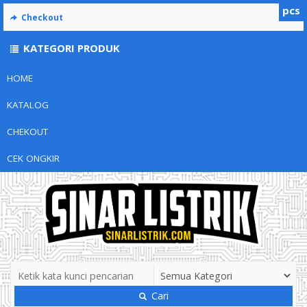
pcs
Checkout
KATEGORI PRODUK
HOME
KATALOG
CHEKOUT
CEK ONGKIR
Cari