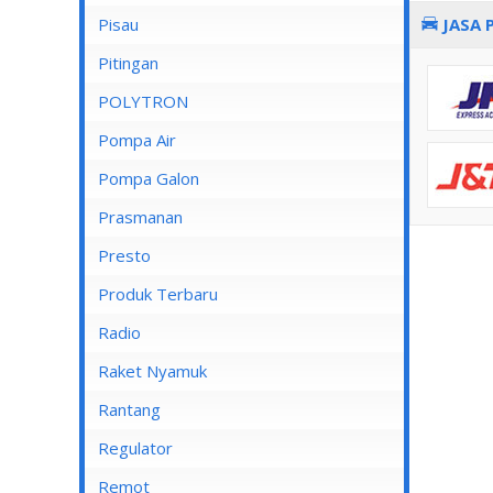
Pisau
JASA 
Lampu Spotlight
Pitingan
POLYTRON
Pompa Air
Pompa Air Panasonic
Pompa Galon
Pompa Air Shimizu
Prasmanan
Presto
Produk Terbaru
Radio
Raket Nyamuk
Rantang
Regulator
Remot