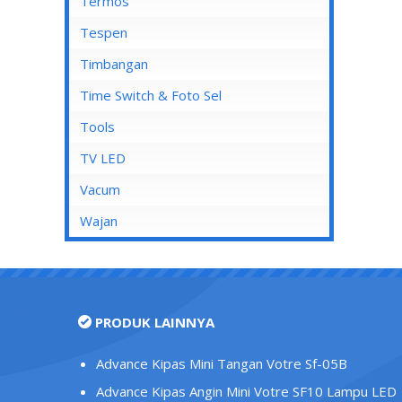
Mata Soket
Termos
Stop Kontak AC
Tespen
Stop Kontak CP
Timbangan
Stop Kontak Dinding
Time Switch & Foto Sel
Stop Kontak Isi 2
Tools
Stop Kontak Isi 3
TV LED
Stop Kontak Isi 4
Vacum
Stop Kontak Isi 5
Wajan
Stop Kontak LAN/Data
Stop Kontak Lantai
Stop Kontak Outbow
PRODUK LAINNYA
Stop Kontak Telepon
Stop Kontak TV/Antena
Advance Kipas Mini Tangan Votre Sf-05B
Tutup Stop Kontak
Advance Kipas Angin Mini Votre SF10 Lampu LED