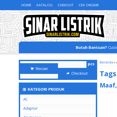
HOME
KATALOG
CHEKOUT
CEK ONGKIR
Butuh Bantuan?
Cust
Beranda
»
pcs
Rincian
Tag
Checkout
Maaf,
KATEGORI PRODUK
AC
Adaptor