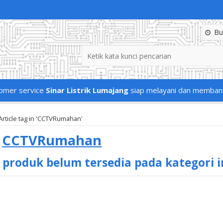
Buk
omer service
Sinar Listrik Lumajang
siap melayani dan memban
Article tag in 'CCTVRumahan'
s
CCTVRumahan
 produk belum tersedia pada kategori i