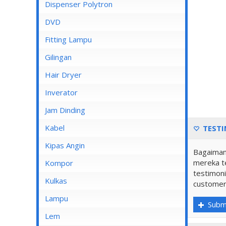
Dispenser Cosmos
Dispenser Polytron
Dispenser Miyako
DVD
Dispenser Sanken
Fitting Lampu
Gilingan
Hair Dryer
Inverator
Jam Dinding
Kabel
TESTI
Inbow/Outbow T Dus
Kipas Angin
Bagaiman
Kabel Aksesoris
mereka te
Kipas Angin Berdiri
Kompor
testimoni
Kabel Antena
Kipas Angin Dinding
Kompor Rinnai
Kulkas
customer
Kabel BC
Kipas Angin Duduk
LG
Lampu
Subm
Kabel Duct
Kipas Angin Gantung
POLYTRON
Fitting Lampu
Lem