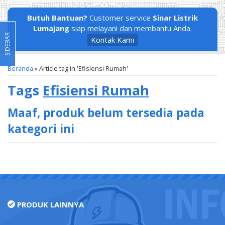
Butuh Bantuan?
Customer service
Sinar Listrik
Lumajang
siap melayani dan membantu Anda.
SIDEBAR
Kontak Kami
Beranda
»
Article tag in 'Efisiensi Rumah'
Tags
Efisiensi Rumah
Maaf, produk belum tersedia pada
kategori ini
PRODUK LAINNYA