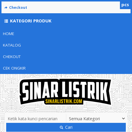
pcs
Checkout
KATEGORI PRODUK
HOME
KATALOG
CHEKOUT
CEK ONGKIR
Cari