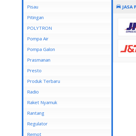
Pisau
JASA 
Lampu Spotlight
Pitingan
POLYTRON
Pompa Air
Pompa Air Panasonic
Pompa Galon
Pompa Air Shimizu
Prasmanan
Presto
Produk Terbaru
Radio
Raket Nyamuk
Rantang
Regulator
Remot