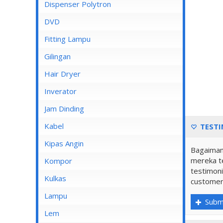
Dispenser Cosmos
Dispenser Polytron
Dispenser Miyako
DVD
Dispenser Sanken
Fitting Lampu
Gilingan
Hair Dryer
Inverator
Jam Dinding
Kabel
TESTI
Inbow/Outbow T Dus
Kipas Angin
Bagaiman
Kabel Aksesoris
mereka te
Kipas Angin Berdiri
Kompor
testimoni
Kabel Antena
Kipas Angin Dinding
Kompor Rinnai
Kulkas
customer
Kabel BC
Kipas Angin Duduk
LG
Lampu
Subm
Kabel Duct
Kipas Angin Gantung
POLYTRON
Fitting Lampu
Lem