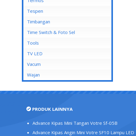
Mata Soket
Termos
Stop Kontak AC
Tespen
Stop Kontak CP
Timbangan
Stop Kontak Dinding
Time Switch & Foto Sel
Stop Kontak Isi 2
Tools
Stop Kontak Isi 3
TV LED
Stop Kontak Isi 4
Vacum
Stop Kontak Isi 5
Wajan
Stop Kontak LAN/Data
Stop Kontak Lantai
Stop Kontak Outbow
PRODUK LAINNYA
Stop Kontak Telepon
Stop Kontak TV/Antena
Advance Kipas Mini Tangan Votre Sf-05B
Tutup Stop Kontak
Advance Kipas Angin Mini Votre SF10 Lampu LED