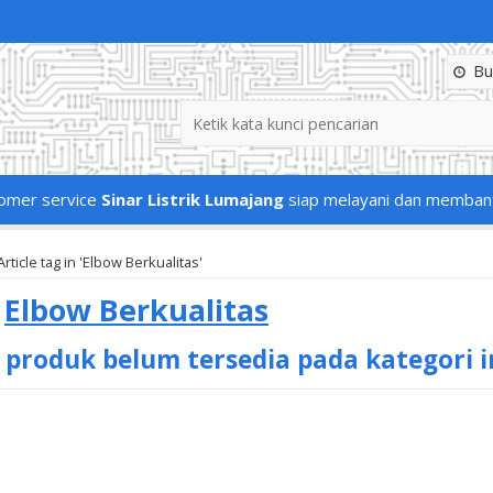
Buk
omer service
Sinar Listrik Lumajang
siap melayani dan memban
Article tag in 'Elbow Berkualitas'
s
Elbow Berkualitas
 produk belum tersedia pada kategori i