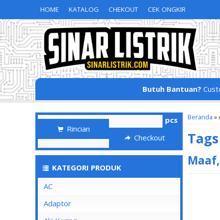
HOME
KATALOG
CHEKOUT
CEK ONGKIR
Butuh Bantuan?
Cust
Beranda
»
pcs
Rincian
Tag
Checkout
Maaf,
KATEGORI PRODUK
AC
Adaptor