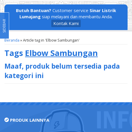
Butuh Bantuan?
Customer service
Sinar Listrik
Lumajang
siap melayani dan membantu Anda.
SIDEBAR
Kontak Kami
Beranda
»
Article tag in 'Elbow Sambungan'
Tags
Elbow Sambungan
Maaf, produk belum tersedia pada
kategori ini
PRODUK LAINNYA