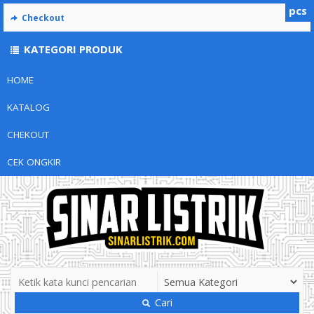
pcs
Checkout
KATEGORI PRODUK
HOME
KATALOG
CHEKOUT
CEK ONGKIR
Cari