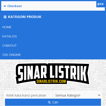
pcs
Checkout
KATEGORI PRODUK
HOME
KATALOG
CHEKOUT
CEK ONGKIR
Cari