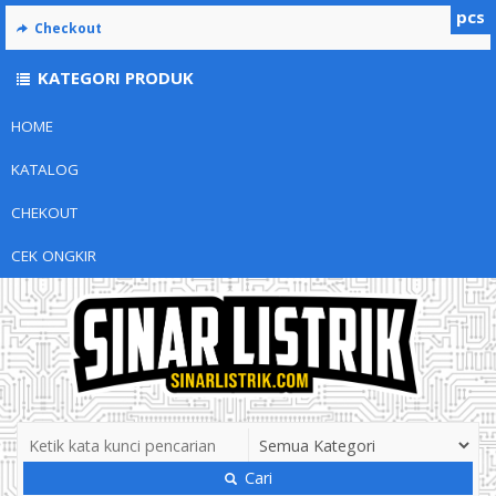
pcs
Checkout
KATEGORI PRODUK
HOME
KATALOG
CHEKOUT
CEK ONGKIR
Cari