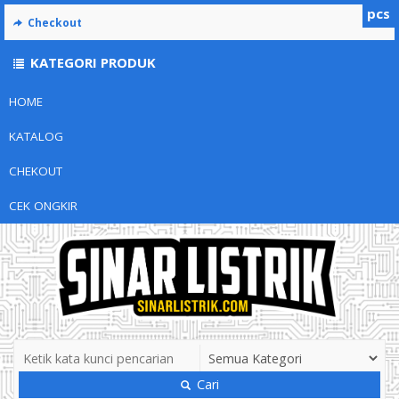
pcs
Checkout
KATEGORI PRODUK
HOME
KATALOG
CHEKOUT
CEK ONGKIR
Cari