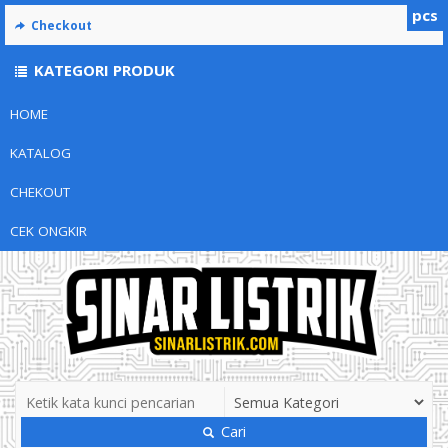
pcs
Checkout
KATEGORI PRODUK
HOME
KATALOG
CHEKOUT
CEK ONGKIR
Cari