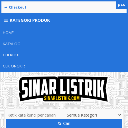
pcs
Checkout
KATEGORI PRODUK
HOME
KATALOG
CHEKOUT
CEK ONGKIR
Cari