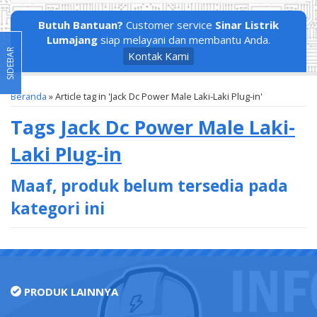
Butuh Bantuan?
Customer service
Sinar Listrik
Lumajang
siap melayani dan membantu Anda.
SIDEBAR
Kontak Kami
Beranda
»
Article tag in 'Jack Dc Power Male Laki-Laki Plug-in'
Tags
Jack Dc Power Male Laki-
Laki Plug-in
Maaf, produk belum tersedia pada
kategori ini
PRODUK LAINNYA