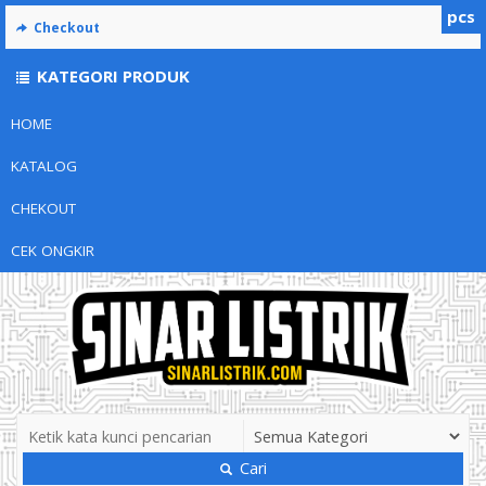
pcs
Checkout
KATEGORI PRODUK
HOME
KATALOG
CHEKOUT
CEK ONGKIR
Cari