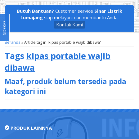
Butuh Bantuan?
Customer service
Sinar Listrik
Lumajang
siap melayani dan membantu Anda.
SIDEBAR
Kontak Kami
Beranda
»
Article tag in 'kipas portable wajib dibawa'
Tags
kipas portable wajib
dibawa
Maaf, produk belum tersedia pada
kategori ini
PRODUK LAINNYA