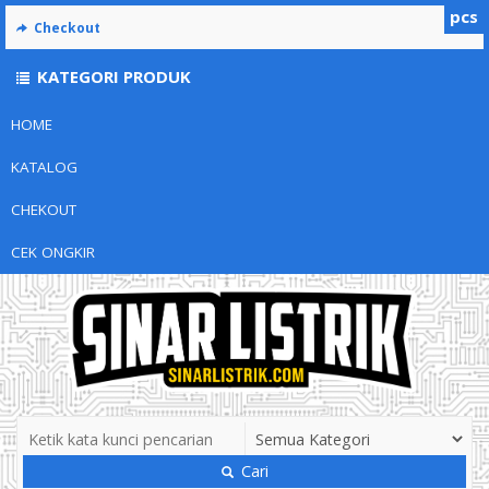
pcs
Checkout
KATEGORI PRODUK
HOME
KATALOG
CHEKOUT
CEK ONGKIR
Cari