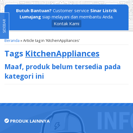
Butuh Bantuan?
Customer service
Sinar Listrik
Lumajang
siap melayani dan membantu Anda.
SIDEBAR
Kontak Kami
Beranda
»
Article tag in 'KitchenAppliances'
Tags
KitchenAppliances
Maaf, produk belum tersedia pada
kategori ini
PRODUK LAINNYA