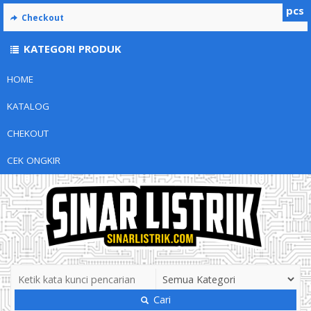
pcs
Checkout
KATEGORI PRODUK
HOME
KATALOG
CHEKOUT
CEK ONGKIR
Cari