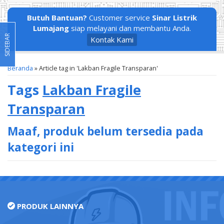
Butuh Bantuan?
Customer service
Sinar Listrik
Lumajang
siap melayani dan membantu Anda.
SIDEBAR
Kontak Kami
Beranda
»
Article tag in 'Lakban Fragile Transparan'
Tags
Lakban Fragile
Transparan
Maaf, produk belum tersedia pada
kategori ini
PRODUK LAINNYA