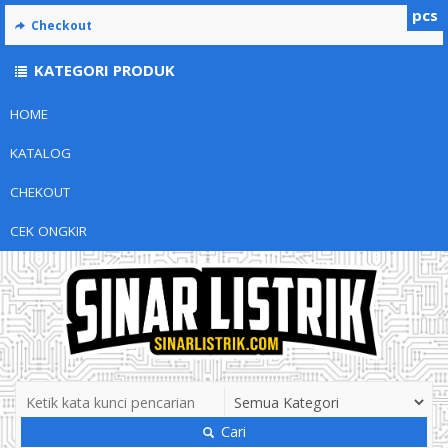
pcs
Checkout
KATEGORI PRODUK
HOME
KATALOG
CHEKOUT
CEK ONGKIR
Cari