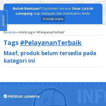
Butuh Bantuan?
Customer service
Sinar Listrik
Lumajang
siap melayani dan membantu Anda.
SIDEBAR
Kontak Kami
Beranda
»
Article tag in '#PelayananTerbaik'
Tags
#PelayananTerbaik
Maaf, produk belum tersedia pada
kategori ini
PRODUK LAINNYA