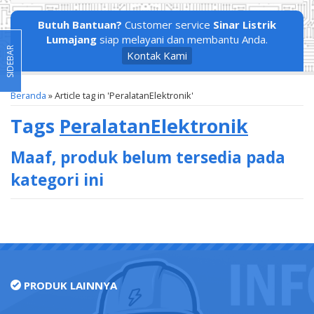
Butuh Bantuan?
Customer service
Sinar Listrik
Lumajang
siap melayani dan membantu Anda.
SIDEBAR
Kontak Kami
Beranda
»
Article tag in 'PeralatanElektronik'
Tags
PeralatanElektronik
Maaf, produk belum tersedia pada
kategori ini
PRODUK LAINNYA