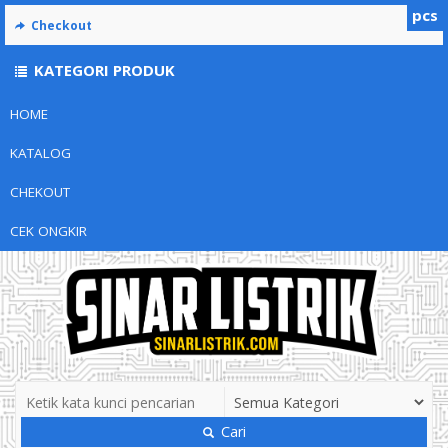
pcs
Checkout
KATEGORI PRODUK
HOME
KATALOG
CHEKOUT
CEK ONGKIR
Cari