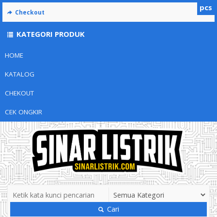
pcs
Checkout
KATEGORI PRODUK
HOME
KATALOG
CHEKOUT
CEK ONGKIR
Cari