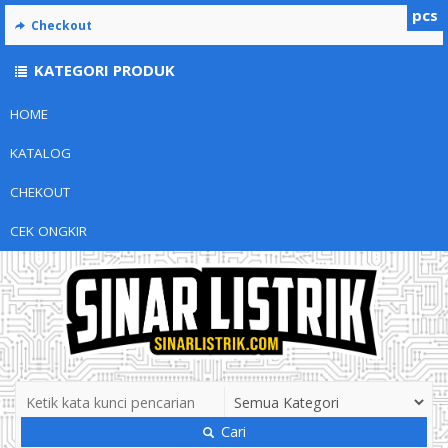
pcs
Checkout
KATEGORI PRODUK
HOME
KATALOG
CHEKOUT
CEK ONGKIR
Cari