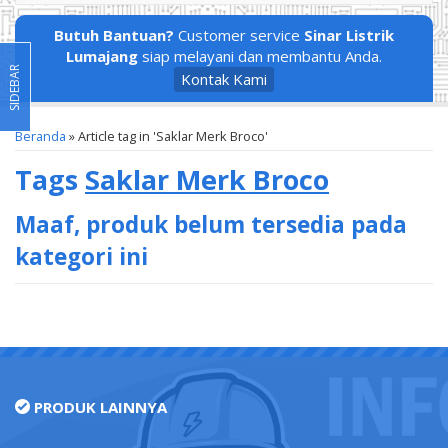
Butuh Bantuan?
Customer service
Sinar Listrik
Lumajang
siap melayani dan membantu Anda.
SIDEBAR
Kontak Kami
Beranda
»
Article tag in 'Saklar Merk Broco'
Tags
Saklar Merk Broco
Maaf, produk belum tersedia pada
kategori ini
PRODUK LAINNYA