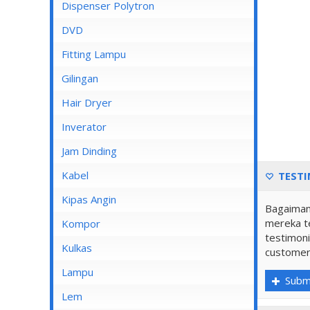
Dispenser Cosmos
Dispenser Polytron
Dispenser Miyako
DVD
Dispenser Sanken
Fitting Lampu
Gilingan
Hair Dryer
Inverator
Jam Dinding
Kabel
TESTI
Inbow/Outbow T Dus
Kipas Angin
Bagaiman
Kabel Aksesoris
mereka te
Kipas Angin Berdiri
Kompor
testimoni
Kabel Antena
Kipas Angin Dinding
Kompor Rinnai
Kulkas
customer
Kabel BC
Kipas Angin Duduk
LG
Lampu
Subm
Kabel Duct
Kipas Angin Gantung
POLYTRON
Fitting Lampu
Lem