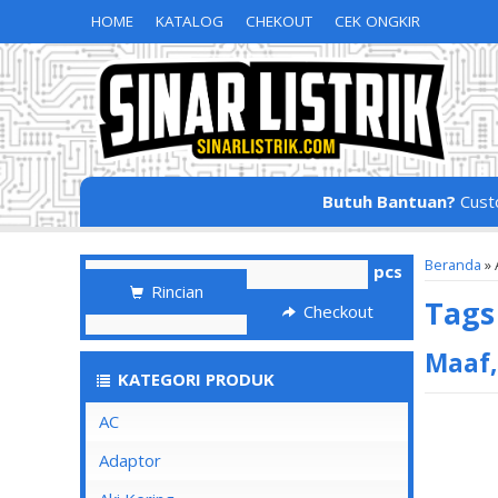
HOME
KATALOG
CHEKOUT
CEK ONGKIR
Butuh Bantuan?
Cust
Beranda
»
pcs
Rincian
Tag
Checkout
Maaf,
KATEGORI PRODUK
AC
Adaptor