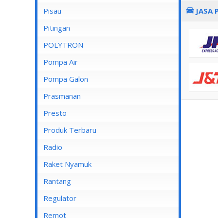
Pisau
JASA 
Lampu Spotlight
Pitingan
POLYTRON
Pompa Air
Pompa Air Panasonic
Pompa Galon
Pompa Air Shimizu
Prasmanan
Presto
Produk Terbaru
Radio
Raket Nyamuk
Rantang
Regulator
Remot