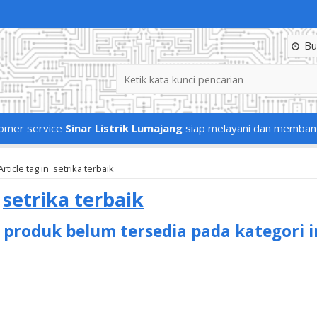
Buk
omer service
Sinar Listrik Lumajang
siap melayani dan memban
Article tag in 'setrika terbaik'
s
setrika terbaik
 produk belum tersedia pada kategori i