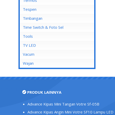
Mata Soket
Termos
Stop Kontak AC
Tespen
Stop Kontak CP
Timbangan
Stop Kontak Dinding
Time Switch & Foto Sel
Stop Kontak Isi 2
Tools
Stop Kontak Isi 3
TV LED
Stop Kontak Isi 4
Vacum
Stop Kontak Isi 5
Wajan
Stop Kontak LAN/Data
Stop Kontak Lantai
Stop Kontak Outbow
PRODUK LAINNYA
Stop Kontak Telepon
Stop Kontak TV/Antena
Advance Kipas Mini Tangan Votre Sf-05B
Tutup Stop Kontak
Advance Kipas Angin Mini Votre SF10 Lampu LED