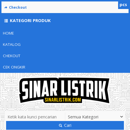
pcs
Checkout
KATEGORI PRODUK
HOME
KATALOG
CHEKOUT
CEK ONGKIR
Cari