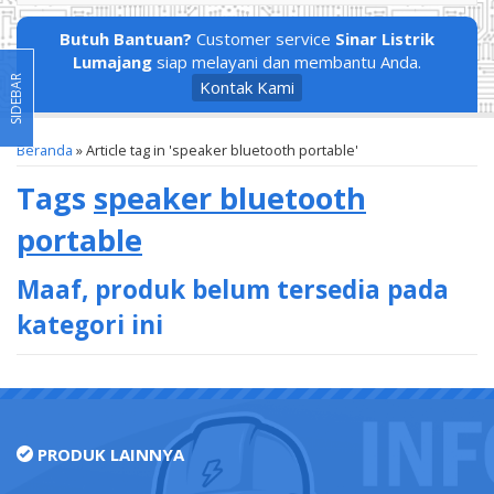
Butuh Bantuan?
Customer service
Sinar Listrik
Lumajang
siap melayani dan membantu Anda.
SIDEBAR
Kontak Kami
Beranda
»
Article tag in 'speaker bluetooth portable'
Tags
speaker bluetooth
portable
Maaf, produk belum tersedia pada
kategori ini
PRODUK LAINNYA