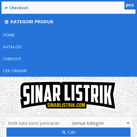
pcs
Checkout
KATEGORI PRODUK
HOME
KATALOG
CHEKOUT
CEK ONGKIR
Cari