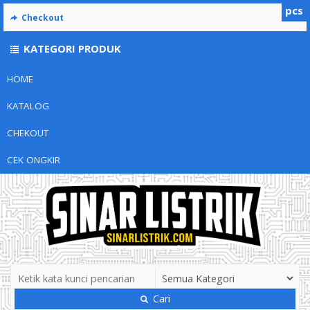
pcs
Checkout
KATEGORI PRODUK
HOME
KATALOG
CHEKOUT
CEK ONGKIR
Cari