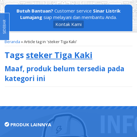
Butuh Bantuan?
Customer service
Sinar Listrik
Lumajang
siap melayani dan membantu Anda.
SIDEBAR
Kontak Kami
Beranda
»
Article tag in 'steker Tiga Kaki'
Tags
steker Tiga Kaki
Maaf, produk belum tersedia pada
kategori ini
PRODUK LAINNYA