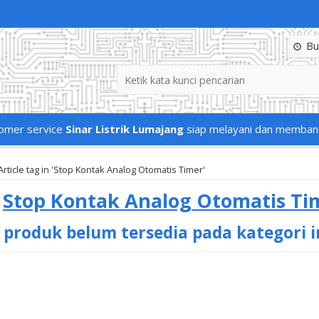
Buk
omer service
Sinar Listrik Lumajang
siap melayani dan memban
Article tag in 'Stop Kontak Analog Otomatis Timer'
s
Stop Kontak Analog Otomatis Ti
 produk belum tersedia pada kategori i