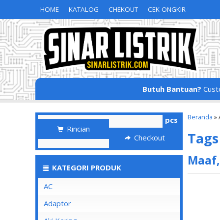
HOME
KATALOG
CHEKOUT
CEK ONGKIR
Butuh Bantuan?
Cust
Beranda
»
pcs
Rincian
Tag
Checkout
Maaf,
KATEGORI PRODUK
AC
Adaptor