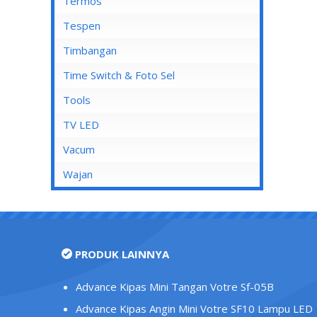
Mata Soket
Termos
Stop Kontak AC
Tespen
Stop Kontak CP
Timbangan
Stop Kontak Dinding
Time Switch & Foto Sel
Stop Kontak Isi 2
Tools
Stop Kontak Isi 3
TV LED
Stop Kontak Isi 4
Vacum
Stop Kontak Isi 5
Wajan
Stop Kontak LAN/Data
Stop Kontak Lantai
Stop Kontak Outbow
PRODUK LAINNYA
Stop Kontak Telepon
Stop Kontak TV/Antena
Advance Kipas Mini Tangan Votre Sf-05B
Tutup Stop Kontak
Advance Kipas Angin Mini Votre SF10 Lampu LED