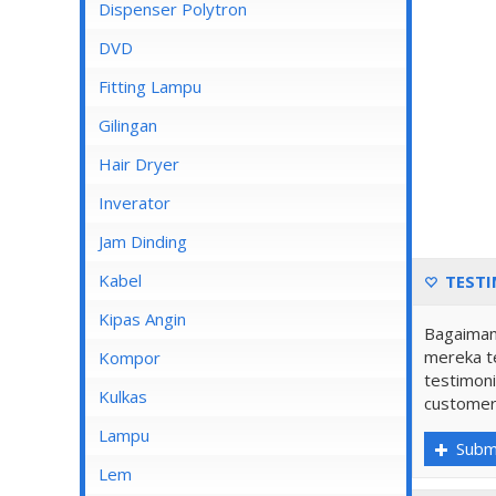
Dispenser Cosmos
Dispenser Polytron
Dispenser Miyako
DVD
Dispenser Sanken
Fitting Lampu
Gilingan
Hair Dryer
Inverator
Jam Dinding
Kabel
TESTI
Inbow/Outbow T Dus
Kipas Angin
Bagaiman
Kabel Aksesoris
mereka te
Kipas Angin Berdiri
Kompor
testimoni
Kabel Antena
Kipas Angin Dinding
Kompor Rinnai
Kulkas
customer
Kabel BC
Kipas Angin Duduk
LG
Lampu
Subm
Kabel Duct
Kipas Angin Gantung
POLYTRON
Fitting Lampu
Lem