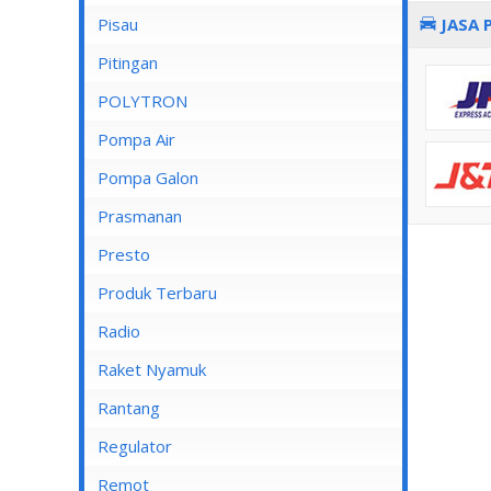
Pisau
JASA 
Lampu Spotlight
Pitingan
POLYTRON
Pompa Air
Pompa Air Panasonic
Pompa Galon
Pompa Air Shimizu
Prasmanan
Presto
Produk Terbaru
Radio
Raket Nyamuk
Rantang
Regulator
Remot