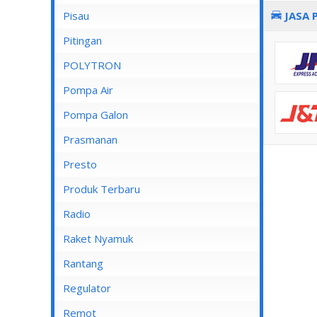
Pisau
JASA 
Lampu Spotlight
Pitingan
POLYTRON
Pompa Air
Pompa Air Panasonic
Pompa Galon
Pompa Air Shimizu
Prasmanan
Presto
Produk Terbaru
Radio
Raket Nyamuk
Rantang
Regulator
Remot