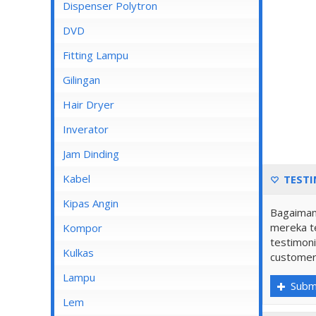
Dispenser Cosmos
Dispenser Polytron
Dispenser Miyako
DVD
Dispenser Sanken
Fitting Lampu
Gilingan
Hair Dryer
Inverator
Jam Dinding
Kabel
TESTI
Inbow/Outbow T Dus
Kipas Angin
Bagaiman
Kabel Aksesoris
mereka te
Kipas Angin Berdiri
Kompor
testimoni
Kabel Antena
Kipas Angin Dinding
Kompor Rinnai
Kulkas
customer
Kabel BC
Kipas Angin Duduk
LG
Lampu
Subm
Kabel Duct
Kipas Angin Gantung
POLYTRON
Fitting Lampu
Lem