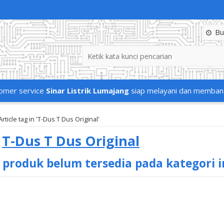
Buk
omer service
Sinar Listrik Lumajang
siap melayani dan memban
Article tag in 'T-Dus T Dus Original'
s
T-Dus T Dus Original
 produk belum tersedia pada kategori i