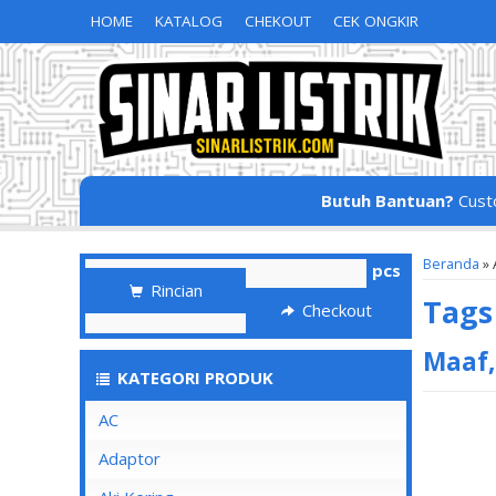
HOME
KATALOG
CHEKOUT
CEK ONGKIR
Butuh Bantuan?
Cust
Beranda
»
pcs
Rincian
Tag
Checkout
Maaf,
KATEGORI PRODUK
AC
Adaptor