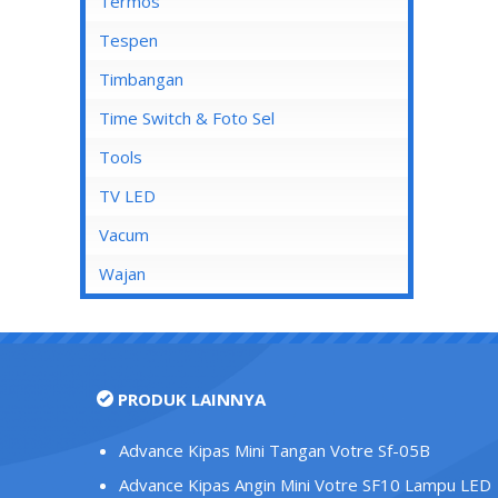
Mata Soket
Termos
Stop Kontak AC
Tespen
Stop Kontak CP
Timbangan
Stop Kontak Dinding
Time Switch & Foto Sel
Stop Kontak Isi 2
Tools
Stop Kontak Isi 3
TV LED
Stop Kontak Isi 4
Vacum
Stop Kontak Isi 5
Wajan
Stop Kontak LAN/Data
Stop Kontak Lantai
Stop Kontak Outbow
PRODUK LAINNYA
Stop Kontak Telepon
Stop Kontak TV/Antena
Advance Kipas Mini Tangan Votre Sf-05B
Tutup Stop Kontak
Advance Kipas Angin Mini Votre SF10 Lampu LED