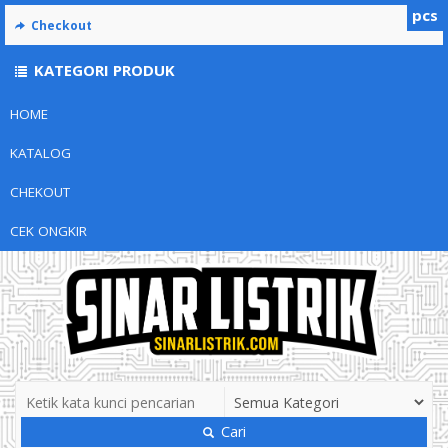
pcs
Checkout
KATEGORI PRODUK
HOME
KATALOG
CHEKOUT
CEK ONGKIR
Cari