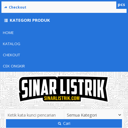
pcs
Checkout
KATEGORI PRODUK
HOME
KATALOG
CHEKOUT
CEK ONGKIR
Cari