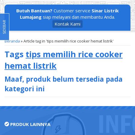
Butuh Bantuan?
Customer service
Sinar Listrik
Lumajang
siap melayani dan membantu Anda.
SIDEBAR
Kontak Kami
Beranda
»
Article tag in 'tips memilih rice cooker hemat listrik'
Tags
tips memilih rice cooker
hemat listrik
Maaf, produk belum tersedia pada
kategori ini
PRODUK LAINNYA