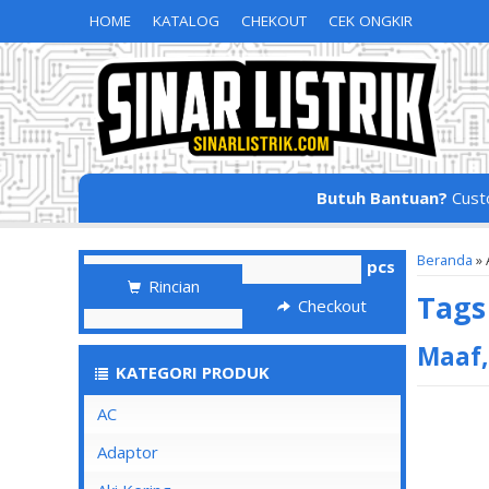
HOME
KATALOG
CHEKOUT
CEK ONGKIR
Butuh Bantuan?
Cust
Beranda
»
pcs
Rincian
Tag
Checkout
Maaf,
KATEGORI PRODUK
AC
Adaptor