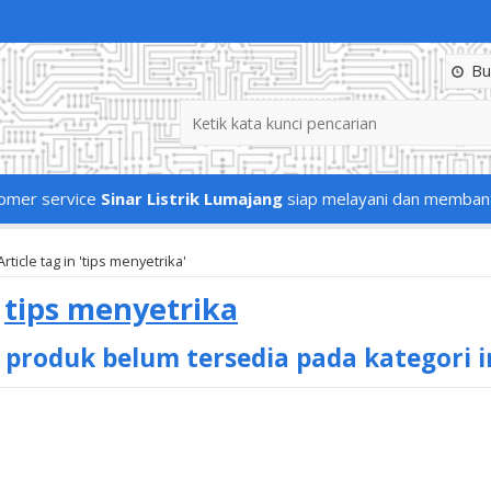
Buk
omer service
Sinar Listrik Lumajang
siap melayani dan memban
Article tag in 'tips menyetrika'
s
tips menyetrika
 produk belum tersedia pada kategori i