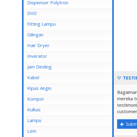
Dispenser Cosmos
Dispenser Polytron
Dispenser Miyako
DVD
Dispenser Sanken
Fitting Lampu
Gilingan
Hair Dryer
Inverator
Jam Dinding
Kabel
TESTI
Inbow/Outbow T Dus
Kipas Angin
Bagaiman
Kabel Aksesoris
mereka te
Kipas Angin Berdiri
Kompor
testimoni
Kabel Antena
Kipas Angin Dinding
Kompor Rinnai
Kulkas
customer
Kabel BC
Kipas Angin Duduk
LG
Lampu
Subm
Kabel Duct
Kipas Angin Gantung
POLYTRON
Fitting Lampu
Lem