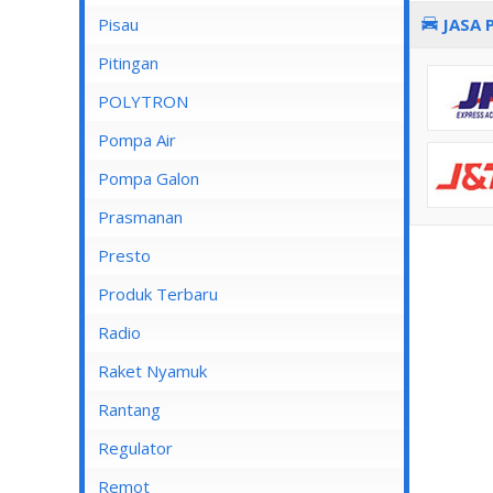
Pisau
JASA 
Lampu Spotlight
Pitingan
POLYTRON
Pompa Air
Pompa Air Panasonic
Pompa Galon
Pompa Air Shimizu
Prasmanan
Presto
Produk Terbaru
Radio
Raket Nyamuk
Rantang
Regulator
Remot