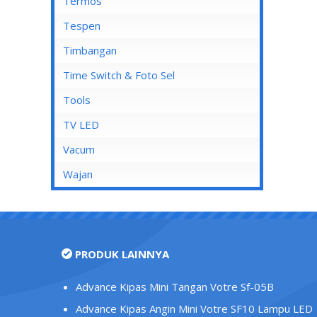
Mata Soket
Termos
Stop Kontak AC
Tespen
Stop Kontak CP
Timbangan
Stop Kontak Dinding
Time Switch & Foto Sel
Stop Kontak Isi 2
Tools
Stop Kontak Isi 3
TV LED
Stop Kontak Isi 4
Vacum
Stop Kontak Isi 5
Wajan
Stop Kontak LAN/Data
Stop Kontak Lantai
Stop Kontak Outbow
PRODUK LAINNYA
Stop Kontak Telepon
Stop Kontak TV/Antena
Advance Kipas Mini Tangan Votre Sf-05B
Tutup Stop Kontak
Advance Kipas Angin Mini Votre SF10 Lampu LED