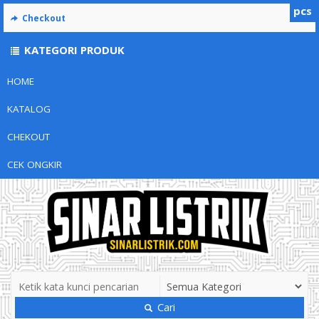
pcs
Checkout
KATEGORI PRODUK
HOME
KATALOG
CHEKOUT
CEK ONGKIR
Cari