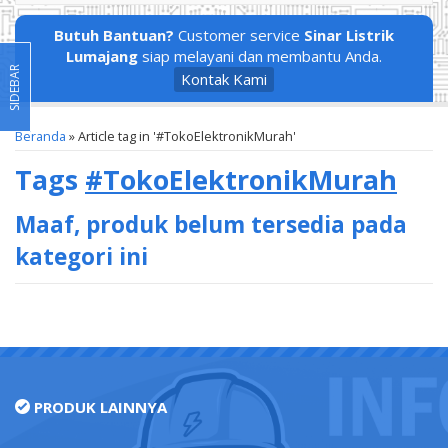
Butuh Bantuan?
Customer service
Sinar Listrik
Lumajang
siap melayani dan membantu Anda.
SIDEBAR
Kontak Kami
Beranda
»
Article tag in '#TokoElektronikMurah'
Tags
#TokoElektronikMurah
Maaf, produk belum tersedia pada
kategori ini
PRODUK LAINNYA