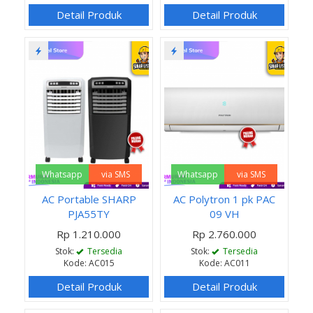
Detail Produk
Detail Produk
Whatsapp
via SMS
Whatsapp
via SMS
AC Portable SHARP
AC Polytron 1 pk PAC
PJA55TY
09 VH
Rp 1.210.000
Rp 2.760.000
Stok:
Tersedia
Stok:
Tersedia
Kode: AC015
Kode: AC011
Detail Produk
Detail Produk