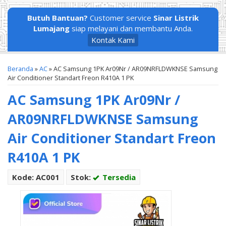
Butuh Bantuan?
Customer service
Sinar Listrik
Lumajang
siap melayani dan membantu Anda.
Kontak Kami
Beranda
»
AC
»
AC Samsung 1PK Ar09Nr / AR09NRFLDWKNSE Samsung
Air Conditioner Standart Freon R410A 1 PK
AC Samsung 1PK Ar09Nr /
AR09NRFLDWKNSE Samsung
Air Conditioner Standart Freon
R410A 1 PK
Kode: AC001
Stok:
Tersedia