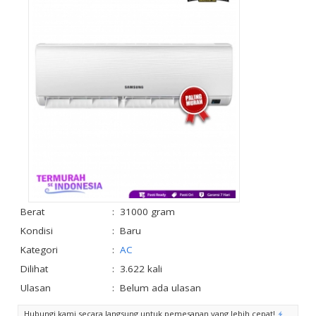
Berat
:
31000 gram
Kondisi
:
Baru
Kategori
:
AC
Dilihat
:
3.622 kali
Ulasan
:
Belum ada ulasan
Hubungi kami secara langsung untuk pemesanan yang lebih cepat!