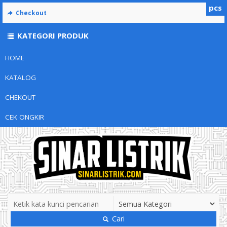
pcs
Checkout
KATEGORI PRODUK
HOME
KATALOG
CHEKOUT
CEK ONGKIR
Cari