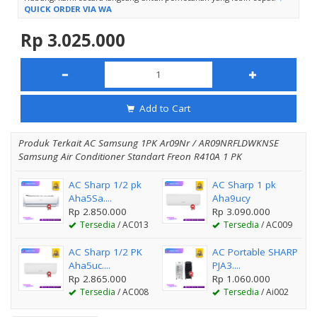
QUICK ORDER VIA WA
Rp 3.025.000
Add to Cart
Produk Terkait AC Samsung 1PK Ar09Nr / AR09NRFLDWKNSE
Samsung Air Conditioner Standart Freon R410A 1 PK
AC Sharp 1/2 pk
AC Sharp 1 pk
Aha5Sa....
Aha9ucy
Rp 2.850.000
Rp 3.090.000
Tersedia
/ AC013
Tersedia
/ AC009
AC Sharp 1/2 PK
AC Portable SHARP
Aha5uc....
PJA3....
Rp 2.865.000
Rp 1.060.000
Tersedia
/ AC008
Tersedia
/ Ai002