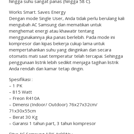
hingga suhu sangat panas (hingga 58 C).
Works Smart. Saves Energy
Dengan mode Single User, Anda tidak perlu berulang kali
mengubah AC Samsung dan mematikan untuk
menghemat energi atau khawatir tentang
menggunakannya jika panas berlebih. Pada mode ini
kompresor dan kipas bekerja cukup lama untuk
mempertahankan suhu yang diinginkan dan secara
otomatis mati saat temperatur telah tercapai. Sehingga
penggunaan listrik lebih sedikit menjaga tagihan listrik
Anda rendah dan kamar tetap dingin.
Spesifikasi :
– 1 PK
– 815 Watt
– Freon R410A
– Dimensi (Indoor/ Outdoor) 76x27x32cm/
71x30x55cm
– Berat 30 Kg
– Garansi 1 tahun part, 3 tahun kompresor
Fitur AC Samsung 1PK Ar09Nr :