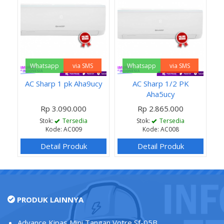
Whatsapp
via SMS
Whatsapp
via SMS
AC Sharp 1 pk Aha9ucy
AC Sharp 1/2 PK
Aha5ucy
Rp 3.090.000
Rp 2.865.000
Stok:
Tersedia
Stok:
Tersedia
Kode: AC009
Kode: AC008
Detail Produk
Detail Produk
PRODUK LAINNYA
Advance Kipas Mini Tangan Votre Sf-05B