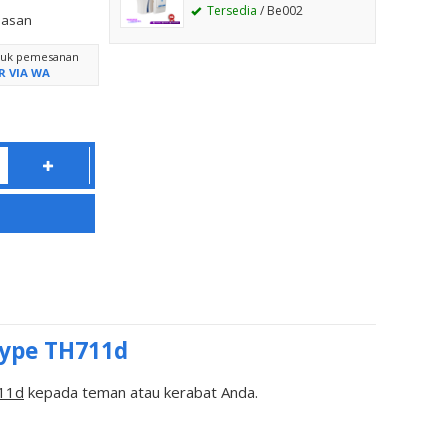
Tersedia
/ Be002
lasan
ntuk pemesanan
R VIA WA
Type TH711d
11d
kepada teman atau kerabat Anda.