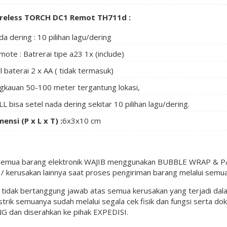
ireless TORCH DC1 Remot TH711d :
a dering : 10 pilihan lagu/dering
ote : Batrerai tipe a23 1x (include)
l baterai 2 x AA ( tidak termasuk)
ngkauan 50-100 meter tergantung lokasi,
L bisa setel nada dering sekitar 10 pilihan lagu/dering.
ensi (P x L x T) :
6x3x10 cm
semua barang elektronik WAJIB menggunakan BUBBLE WRAP & PAC
 kerusakan lainnya saat proses pengiriman barang melalui semua
l tidak bertanggung jawab atas semua kerusakan yang terjadi da
istrik semuanya sudah melalui segala cek fisik dan fungsi serta d
G dan diserahkan ke pihak EXPEDISI.