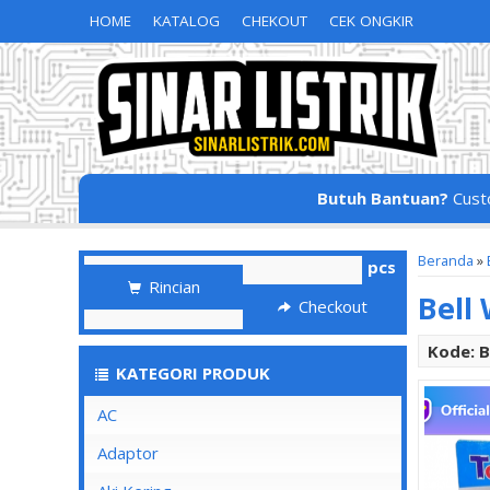
HOME
KATALOG
CHEKOUT
CEK ONGKIR
Butuh Bantuan?
Cust
Beranda
»
pcs
Rincian
Bell
Checkout
Kode: 
KATEGORI PRODUK
AC
Adaptor