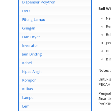
Dispenser Cosmos
Dispenser Polytron
Bell W
Dispenser Miyako
DVD
Nad
Dispenser Sanken
Fitting Lampu
Rem
Gilingan
Bel
Hair Dryer
Ja
Inverator
BEL
Jam Dinding
Dim
Kabel
Notes :
Inbow/Outbow T Dus
Kipas Angin
Untuk 
Kabel Aksesoris
Kipas Angin Berdiri
Kompor
PECAH /
Kabel Antena
Kipas Angin Dinding
Kompor Rinnai
Kulkas
Penjua
Kabel BC
Kipas Angin Duduk
LG
Lampu
Sinar L
PACKIN
Kabel Duct
Kipas Angin Gantung
POLYTRON
Fitting Lampu
Lem