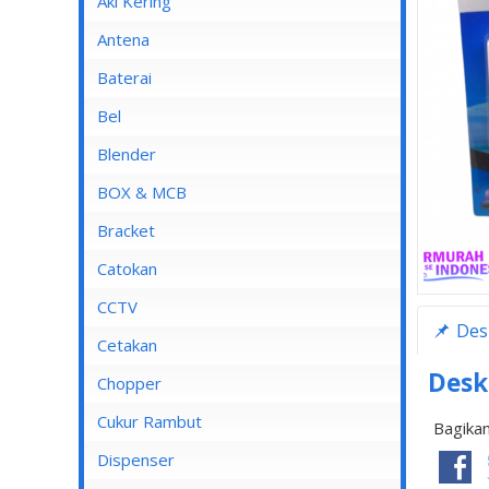
Aki Kering
Antena
Baterai
Bel
Blender
Blender Advance
BOX & MCB
Blender Cosmos
MCB
Bracket
Blender Kirin
MCB 1 Pole
Catokan
Blender Maspion
MCB 2 Pole
CCTV
Des
Blender Miyako
MCB 3 Pole
DVR
Cetakan
Blender Nico
MCB 4 Pole
Desk
Chopper
Blender Panasonic
Cukur Rambut
Bagikan
Blender Philips
Dispenser
Blender Yong MA