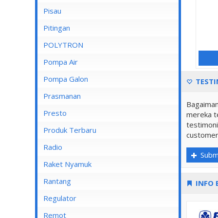
Pisau
Lampu Spotlight
Pitingan
POLYTRON
Pompa Air
Pompa Air Panasonic
Pompa Galon
TESTI
Pompa Air Shimizu
Prasmanan
Bagaiman
Presto
mereka te
testimoni
Produk Terbaru
customer
Radio
Subm
Raket Nyamuk
Rantang
INFO 
Regulator
Remot