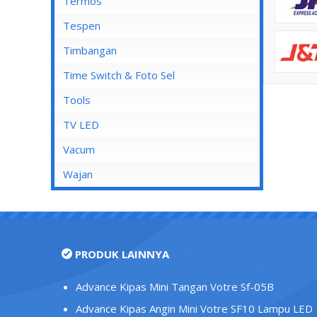
Mata Soket
Termos
Stop Kontak AC
Tespen
Stop Kontak CP
Timbangan
Stop Kontak Dinding
Time Switch & Foto Sel
Stop Kontak Isi 2
Tools
Stop Kontak Isi 3
TV LED
Stop Kontak Isi 4
Vacum
Stop Kontak Isi 5
Wajan
Stop Kontak LAN/Data
Stop Kontak Lantai
Stop Kontak Outbow
PRODUK LAINNYA
Stop Kontak Telepon
Stop Kontak TV/Antena
Advance Kipas Mini Tangan Votre Sf-05B
Tutup Stop Kontak
Advance Kipas Angin Mini Votre SF10 Lampu LED