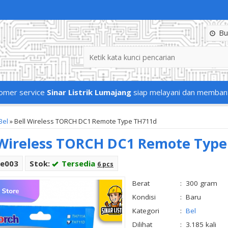
Buk
omer service
Sinar Listrik Lumajang
siap melayani dan memban
Bel
»
Bell Wireless TORCH DC1 Remote Type TH711d
 Wireless TORCH DC1 Remote Typ
Be003
Stok:
Tersedia
6 pcs
Berat
:
300 gram
Kondisi
:
Baru
Kategori
:
Bel
Dilihat
:
3.185 kali