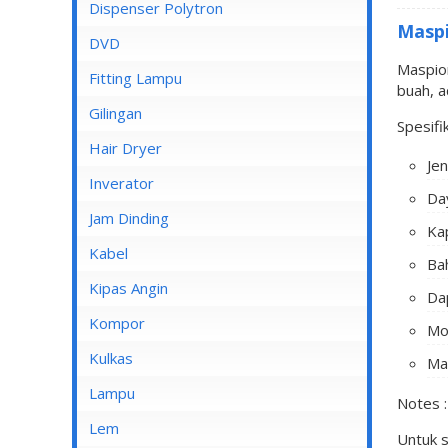
Dispenser Cosmos
Dispenser Polytron
Maspi
Dispenser Miyako
DVD
Maspion
Dispenser Sanken
Fitting Lampu
buah, 
Gilingan
Spesifik
Hair Dryer
Je
Inverator
Day
Jam Dinding
Ka
Kabel
Bah
Inbow/Outbow T Dus
Kipas Angin
Da
Kabel Aksesoris
Kipas Angin Berdiri
Kompor
Mo
Kabel Antena
Kipas Angin Dinding
Kompor Rinnai
Kulkas
Ma
Kabel BC
Kipas Angin Duduk
LG
Lampu
Notes :
Kabel Duct
Kipas Angin Gantung
POLYTRON
Fitting Lampu
Lem
Untuk 