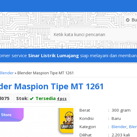
Buk
omer service
Sinar Listrik Lumajang
siap melayani dan memban
Blender
»
Blender Maspion Tipe MT 1261
der Maspion Tipe MT 1261
l075
Stok:
Tersedia
4 pcs
Berat
:
300 gram
Kondisi
:
Baru
Kategori
:
Blender
,
Ble
Dilihat
:
2.203 kali