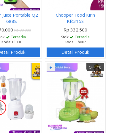
 Juice Portable Q2
Chooper Food Kirin
6888
Kfc315S
70.000
Rp 332.500
Rp 90.000
tok:
Tersedia
Stok:
Tersedia
Kode: Bl001
Kode: Ch007
etail Produk
Detail Produk
OFF 7%