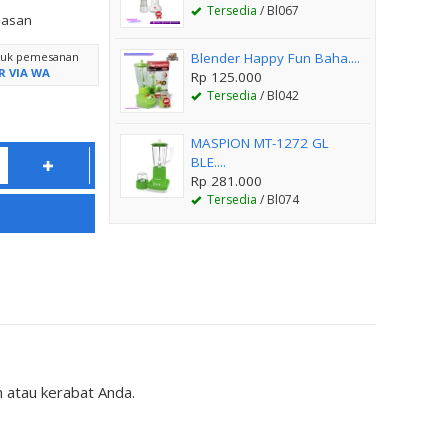
Tersedia
/ Bl067
lasan
ntuk pemesanan
Blender Happy Fun Baha....
R VIA WA
Rp 125.000
Tersedia
/ Bl042
MASPION MT-1272 GL
BLE....
Rp 281.000
Tersedia
/ Bl074
atau kerabat Anda.