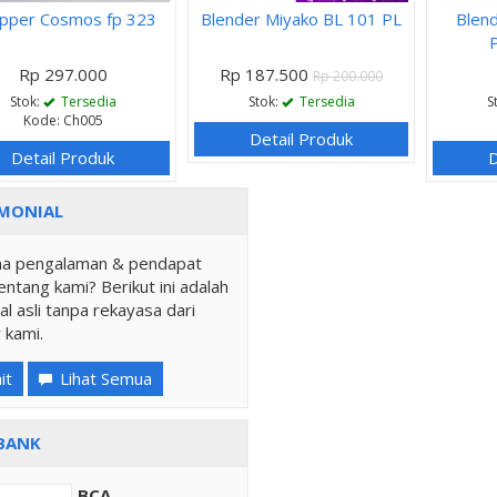
pper Cosmos fp 323
Blender Miyako BL 101 PL
Blend
Rp 297.000
Rp 187.500
Rp 200.000
Stok:
Tersedia
Stok:
Tersedia
S
Kode: Ch005
Detail Produk
Detail Produk
D
MONIAL
a pengalaman & pendapat
ntang kami? Berikut ini adalah
al asli tanpa rekayasa dari
 kami.
it
Lihat Semua
BANK
BCA