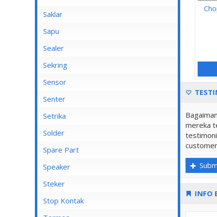
Cho
Saklar
Bel
Sapu
Mata Saklar
Sealer
Saklar Isi 1
Sekring
Saklar Isi 2
Sensor
TESTI
Saklar Isi 3
Senter
Saklar Isi 4
Bagaiman
Senter Kepala
Setrika
mereka te
Saklar Isi 5
Setrika Cosmos
Solder
testimoni
Saklar Isi 6
customer
Setrika Maspion
Spare Part
Saklar Outbow
Setrika Miyako
Subm
Speaker
Saklar Tembok
Setrika Philips
Kiseki
Steker
Tutup Saklar
INFO 
Setrika Sanken
Rinrei
Stop Kontak