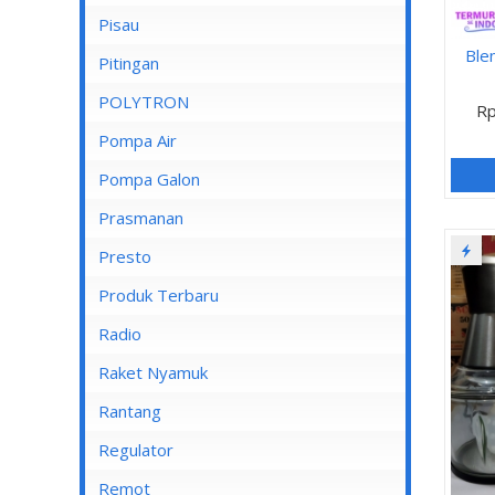
Pisau
Lampu Spotlight
Blen
Pitingan
POLYTRON
Rp
Pompa Air
Pompa Air Panasonic
Pompa Galon
Pompa Air Shimizu
Prasmanan
Presto
Produk Terbaru
Radio
Raket Nyamuk
Rantang
Regulator
Remot