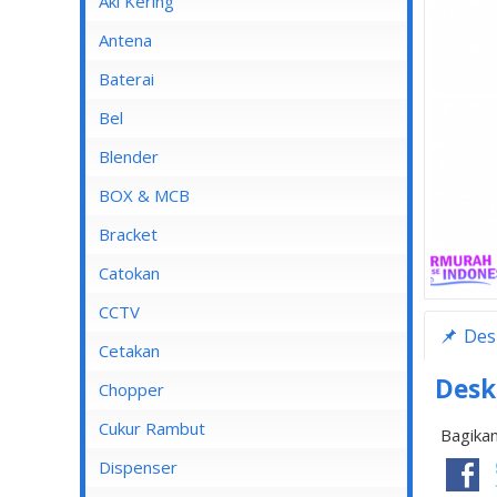
Aki Kering
Antena
Baterai
Bel
Blender
Blender Advance
BOX & MCB
Blender Cosmos
MCB
Bracket
Blender Kirin
MCB 1 Pole
Catokan
Blender Maspion
MCB 2 Pole
CCTV
Des
Blender Miyako
MCB 3 Pole
DVR
Cetakan
Blender Nico
MCB 4 Pole
Desk
Chopper
Blender Panasonic
Cukur Rambut
Bagikan
Blender Philips
Dispenser
Blender Yong MA