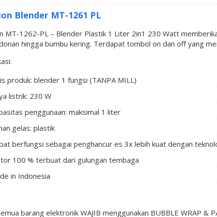
on Blender MT-1261 PL
 MT-1262-PL – Blender Plastik 1 Liter 2in1 230 Watt memberikan
adonan hingga bumbu kering. Terdapat tombol on dan off yang 
asi:
nis produk: blender 1 fungsi (TANPA MILL)
a listrik: 230 W
pasitas penggunaan: maksimal 1 liter
an gelas: plastik
pat berfungsi sebagai penghancur es 3x lebih kuat dengan teknol
tor 100 % terbuat dari gulungan tembaga
de in Indonesia
semua barang elektronik WAJIB menggunakan BUBBLE WRAP & PAC