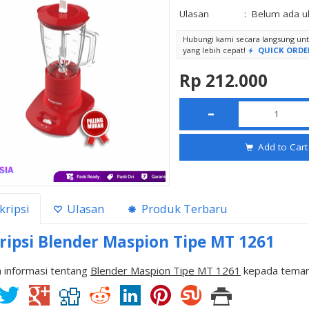
Ulasan
:
Belum ada u
Hubungi kami secara langsung u
yang lebih cepat!
QUICK ORDE
Rp 212.000
Add to Cart
kripsi
Ulasan
Produk Terbaru
ripsi
Blender Maspion Tipe MT 1261
 informasi tentang
Blender Maspion Tipe MT 1261
kepada teman 