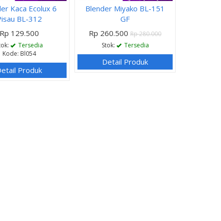
er Kaca Ecolux 6
Blender Miyako BL-151
Pisau BL-312
GF
Rp 129.500
Rp 260.500
Rp 280.000
tok:
Tersedia
Stok:
Tersedia
Kode: Bl054
Detail Produk
etail Produk