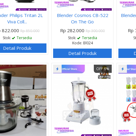
der Philips Tritan 2L
Blender Cosmos CB-522
Blender
Viva Coll...
On The Go
 822.000
Rp 282.000
Rp 
Rp 850.000
Rp 300.000
Stok:
Tersedia
Stok:
Tersedia
S
Kode: Bl024
Detail Produk
Detail Produk
D
OFF 6%