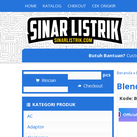
HOME
KATALOG
CHEKOUT
CEK ONGKIR
Butuh Bantuan?
Cust
Beranda
»
pcs
Rincian
Blen
Checkout
Kode: B
KATEGORI PRODUK
AC
Adaptor