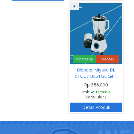
Whatsapp
via SMS
Blender Miyako BL
51GL / BL51GL Gel...
Rp 356.000
Stok:
Tersedia
Kode: Bl073
Detail Produk