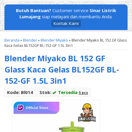
Butuh Bantuan?
Customer service
Sinar Listrik
Lumajang
siap melayani dan membantu Anda.
Kontak Kami
Beranda
»
Blender
»
Blender Miyako
»
Blender Miyako BL 152 GF Glass
Kaca Gelas BL152GF BL-152-GF 1.5L 3in1
Blender Miyako BL 152 GF
Glass Kaca Gelas BL152GF BL-
152-GF 1.5L 3in1
Kode: Bl014
Stok:
Tersedia
5 pcs