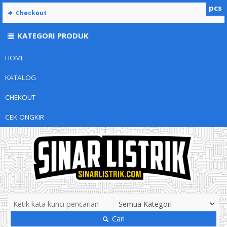
pcs
Checkout
KATEGORI PRODUK
HOME
KATALOG
CHEKOUT
CEK ONGKIR
Cari