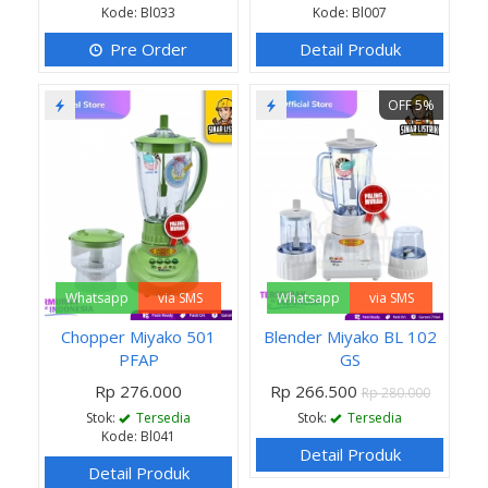
Kode: Bl033
Kode: Bl007
Pre Order
Detail Produk
OFF 5%
Whatsapp
via SMS
Whatsapp
via SMS
Chopper Miyako 501
Blender Miyako BL 102
PFAP
GS
Rp 276.000
Rp 266.500
Rp 280.000
Stok:
Tersedia
Stok:
Tersedia
Kode: Bl041
Detail Produk
Detail Produk