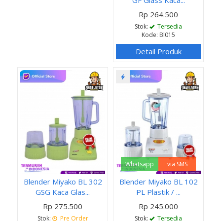
Rp 264.500
Stok:
Tersedia
Kode: Bl015
Detail Produk
Whatsapp
via SMS
Blender Miyako BL 302
Blender Miyako BL 102
GSG Kaca Glas...
PL Plastik / ...
Rp 275.500
Rp 245.000
Stok:
Pre Order
Stok:
Tersedia