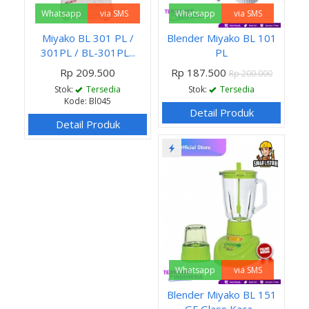
Whatsapp
via SMS
Whatsapp
via SMS
Miyako BL 301 PL /
Blender Miyako BL 101
301PL / BL-301PL...
PL
Rp 209.500
Rp 187.500
Rp 200.000
Stok:
Tersedia
Stok:
Tersedia
Kode: Bl045
Detail Produk
Detail Produk
Whatsapp
via SMS
Blender Miyako BL 151
GF Glass Kaca...