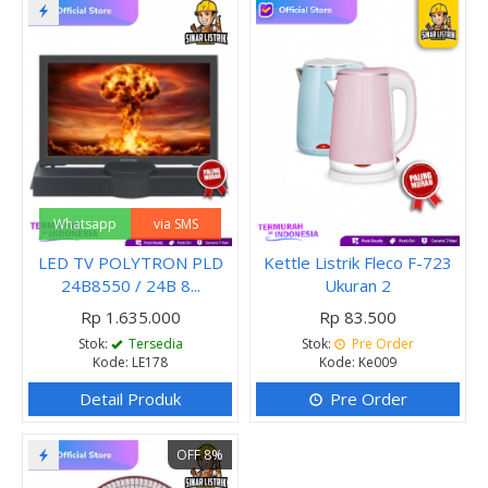
Whatsapp
via SMS
LED TV POLYTRON PLD
Kettle Listrik Fleco F-723
24B8550 / 24B 8...
Ukuran 2
Rp 1.635.000
Rp 83.500
Stok:
Tersedia
Stok:
Pre Order
Kode: LE178
Kode: Ke009
Detail Produk
Pre Order
OFF 8%