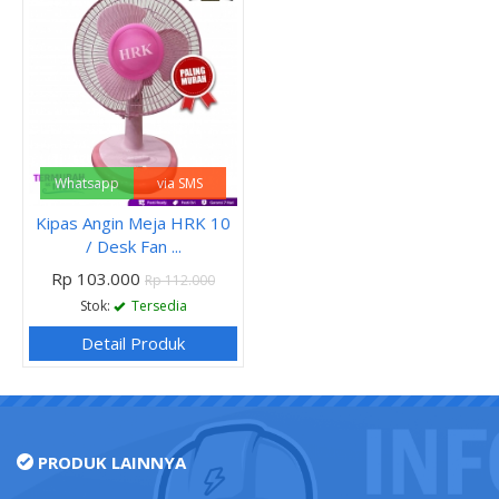
Whatsapp
via SMS
Kipas Angin Meja HRK 10
/ Desk Fan ...
Rp 103.000
Rp 112.000
Stok:
Tersedia
Detail Produk
PRODUK LAINNYA