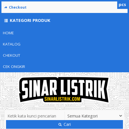
pcs
Checkout
KATEGORI PRODUK
HOME
KATALOG
CHEKOUT
CEK ONGKIR
Cari