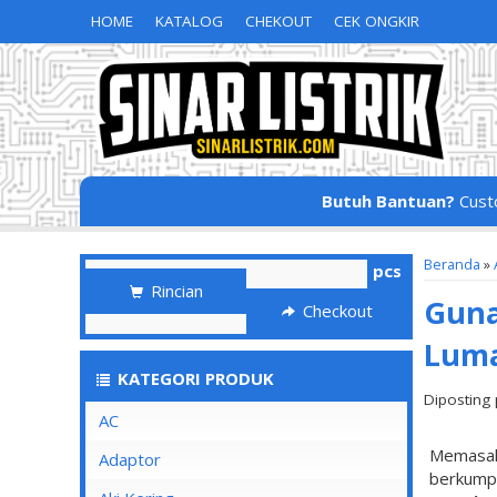
HOME
KATALOG
CHEKOUT
CEK ONGKIR
Butuh Bantuan?
Cust
Beranda
»
pcs
Rincian
Guna
Checkout
Lum
KATEGORI PRODUK
Diposting 
AC
Memasak 
Adaptor
berkumpu