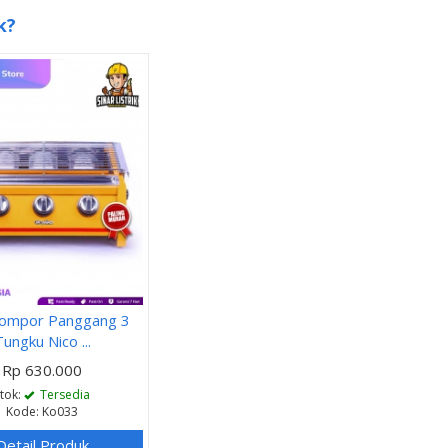
k?
Kompor Panggang 3
Tungku Nico ...
Rp 630.000
Stok:
Tersedia
Kode: Ko033
Detail Produk