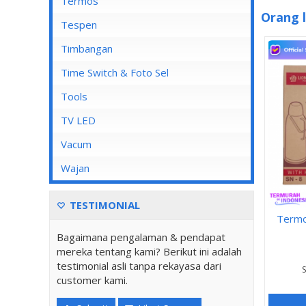
Mata Soket
Termos
Orang l
Stop Kontak AC
Tespen
Stop Kontak CP
Timbangan
Stop Kontak Dinding
Time Switch & Foto Sel
Stop Kontak Isi 2
Tools
Stop Kontak Isi 3
TV LED
Stop Kontak Isi 4
Vacum
Stop Kontak Isi 5
Wajan
Stop Kontak LAN/Data
Stop Kontak Lantai
TESTIMONIAL
Termo
Stop Kontak Outbow
Bagaimana pengalaman & pendapat
Stop Kontak Telepon
mereka tentang kami? Berikut ini adalah
testimonial asli tanpa rekayasa dari
S
Stop Kontak TV/Antena
customer kami.
Tutup Stop Kontak