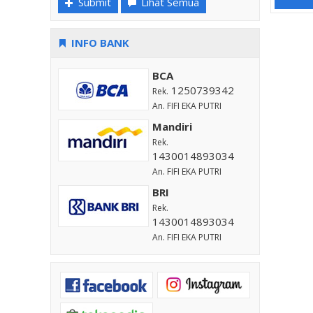
Submit
Lihat Semua
INFO BANK
BCA
1250739342
Rek.
An. FIFI EKA PUTRI
Mandiri
Rek.
1430014893034
An. FIFI EKA PUTRI
BRI
Rek.
1430014893034
An. FIFI EKA PUTRI