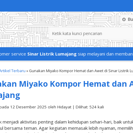
Buk
omer service
Sinar Listrik Lumajang
siap melayani dan memban
Artikel Terbaru
» Gunakan Miyako Kompor Hemat dan Awet di Sinar Listrik 
kan Miyako Kompor Hemat dan Awe
ajang
pada 12 Desember 2025 oleh Hidayat | Dilihat: 524 kali
menjadi aktivitas penting dalam kehidupan sehari-hari, baik un
l bersama teman. Agar kegiatan memasak lebih nyaman, memilih 