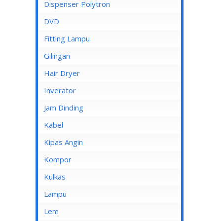
Dispenser Cosmos
Dispenser Polytron
Dispenser Miyako
DVD
Dispenser Sanken
Fitting Lampu
Gilingan
Hair Dryer
Inverator
Jam Dinding
Kabel
Inbow/Outbow T Dus
Kipas Angin
Kabel Aksesoris
Kipas Angin Berdiri
Kompor
Kabel Antena
Kipas Angin Dinding
Kompor Rinnai
Kulkas
Kabel BC
Kipas Angin Duduk
LG
Lampu
Kabel Duct
Kipas Angin Gantung
POLYTRON
Fitting Lampu
Lem