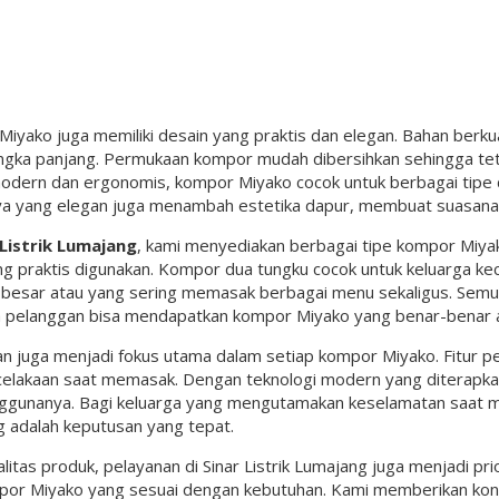
iyako juga memiliki desain yang praktis dan elegan. Bahan berku
ngka panjang. Permukaan kompor mudah dibersihkan sehingga teta
odern dan ergonomis, kompor Miyako cocok untuk berbagai tipe d
ya yang elegan juga menambah estetika dapur, membuat suasan
 Listrik Lumajang
, kami menyediakan berbagai tipe kompor Miya
yang praktis digunakan. Kompor dua tungku cocok untuk keluarga kec
 besar atau yang sering memasak berbagai menu sekaligus. Semua
 pelanggan bisa mendapatkan kompor Miyako yang benar-benar a
 juga menjadi fokus utama dalam setiap kompor Miyako. Fitur
ecelakaan saat memasak. Dengan teknologi modern yang diterap
ggunanya. Bagi keluarga yang mengutamakan keselamatan saat me
 adalah keputusan yang tepat.
ualitas produk, pelayanan di Sinar Listrik Lumajang juga menjadi 
por Miyako yang sesuai dengan kebutuhan. Kami memberikan kons