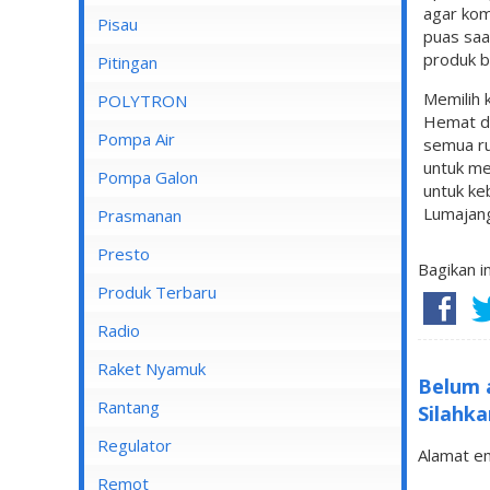
agar kom
Pisau
Lampu Spotlight
puas saa
produk b
Pitingan
Memilih 
POLYTRON
Hemat d
Pompa Air
semua ru
untuk m
Pompa Air Panasonic
Pompa Galon
untuk ke
Pompa Air Shimizu
Lumajan
Prasmanan
Presto
Bagikan i
Produk Terbaru
Radio
Raket Nyamuk
Belum 
Rantang
Silahka
Regulator
Alamat em
Remot