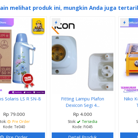
ain melihat produk ini, mungkin Anda juga tertari
s Solaris LS R SN-8
Fitting Lampu Plafon
Niko 
Dexicon Segi 4...
Rp 79.000
Rp 4.000
tok:
Pre Order
Stok:
Tersedia
Kode: Te040
Kode: Fi045
Pre Order
Detail Produk