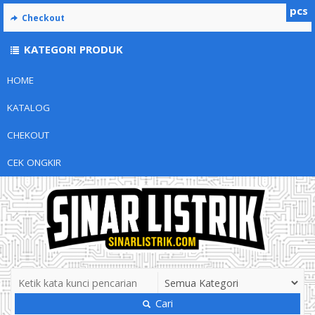
pcs
Checkout
KATEGORI PRODUK
HOME
KATALOG
CHEKOUT
CEK ONGKIR
Cari