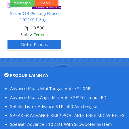
Whatsapp
via SMS
Saklar OB Persegi Broco
1621011 Eng...
Rp 10.500
Stok:
Tersedia
Detail Produk
PRODUK LAINNYA
Advance Kipas Mini Tangan Votre Sf-05B
Advance Kipas Angin Mini Votre SF10 Lampu LED
Setrika Listrik Advance STK-500 Anti Lengket
SPEAKER ADVANCE K882 PORTABLE FREE MIC WIRELES
Speaker Advance T102 BT With Subwoofer System +