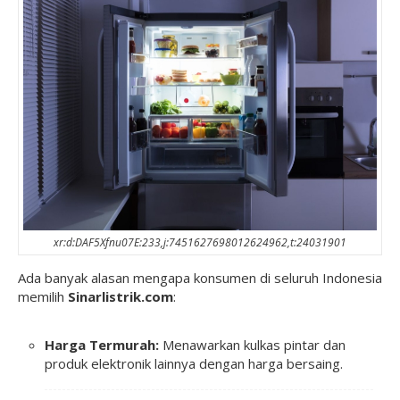
xr:d:DAF5Xfnu07E:233,j:7451627698012624962,t:24031901
Ada banyak alasan mengapa konsumen di seluruh Indonesia
memilih
Sinarlistrik.com
:
Harga Termurah:
Menawarkan kulkas pintar dan
produk elektronik lainnya dengan harga bersaing.