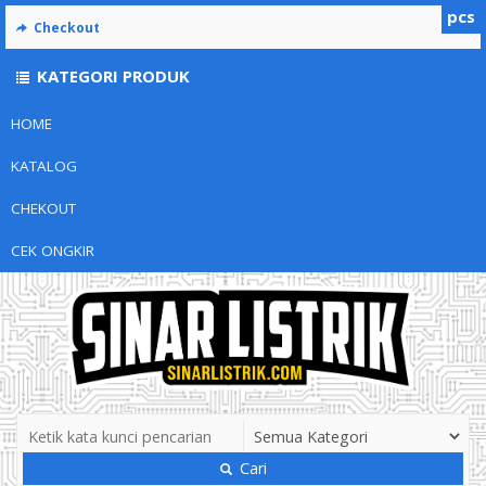
pcs
Checkout
KATEGORI PRODUK
HOME
KATALOG
CHEKOUT
CEK ONGKIR
Cari