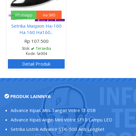
Whatsapp
via SMS
Setrika Maspion Ha-160
Ha 160 Ha160...
Rp 107.500
Stok:
Tersedia
Kode: Se004
Detail Produk
PRODUK LAINNYA
Advance Kipas Mini Tangan Votre Sf-05B
Advance Kipas Angin Mini Votre SF10 Lampu LED
Setrika Listrik Advance STK-500 Anti Lengket