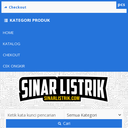
pcs
Checkout
KATEGORI PRODUK
HOME
KATALOG
CHEKOUT
CEK ONGKIR
Cari