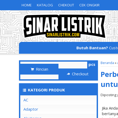
HOME
KATALOG
CHEKOUT
CEK ONGKIR
Butuh Bantuan?
Cust
Beranda
»
pcs
Rincian
Perb
Checkout
unt
KATEGORI PRODUK
Diposting 
AC
Jika And
Adaptor
bertanya