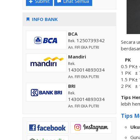
Submit
Lihat Semua
INFO BANK
BCA
1250739342
Rek.
Secara u
An. FIFI EKA PUTRI
berdasar
Mandiri
PK
Rek.
0.5 PK
± 
1430014893034
1 PK
± 
An. FIFI EKA PUTRI
1.5 PK
± 
2 PK
± 
BRI
Rek.
Tips He
1430014893034
lebih hem
An. FIFI EKA PUTRI
Tips M
Uku
Gun