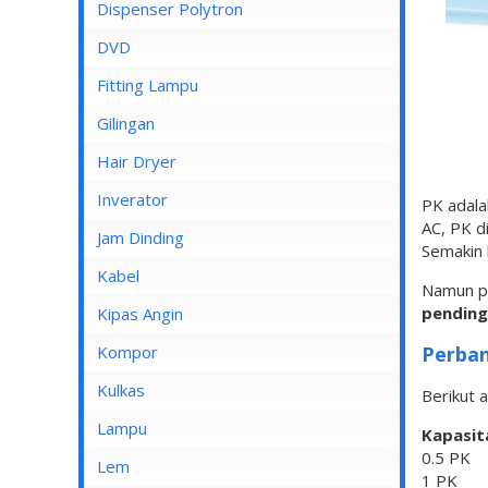
Dispenser Cosmos
Dispenser Polytron
Dispenser Miyako
DVD
Dispenser Sanken
Fitting Lampu
Gilingan
Hair Dryer
Inverator
PK adala
AC, PK d
Jam Dinding
Semakin 
Kabel
Namun pe
pending
Inbow/Outbow T Dus
Kipas Angin
Kabel Aksesoris
Perba
Kipas Angin Berdiri
Kompor
Kabel Antena
Kipas Angin Dinding
Kompor Rinnai
Kulkas
Berikut 
Kabel BC
Kipas Angin Duduk
LG
Lampu
Kapasit
0.5 PK
Kabel Duct
Kipas Angin Gantung
POLYTRON
Fitting Lampu
Lem
1 PK