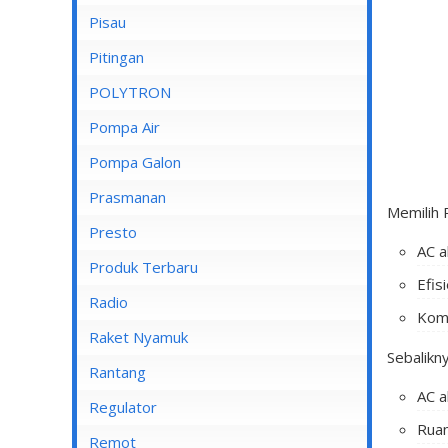
Pisau
Lampu Spotlight
Pitingan
POLYTRON
Pompa Air
Pompa Air Panasonic
Pompa Galon
Pompa Air Shimizu
Prasmanan
Memilih P
Presto
AC a
Produk Terbaru
Efis
Radio
Komp
Raket Nyamuk
Sebalikny
Rantang
AC a
Regulator
Ruan
Remot