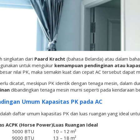
h singkatan dari
Paard Kracht
(bahasa Belanda) atau dalam baha
igunakan untuk mengukur
kemampuan pendinginan atau kapas
besar nilai PK, maka semakin kuat dan cepat AC tersebut dapat m
rlu dicatat, meskipun PK identik dengan tenaga mesin, dalam dun
inan
dibandingkan tenaga mesin murni seperti pada kendaraan b
ndingan Umum Kapasitas PK pada AC
adalah daftar umum kapasitas PK dan luas ruangan yang ideal unt
as AC
PK (Horse Power)
Luas Ruangan Ideal
5000 BTU
10 – 12 m²
9000 BTU
13 – 18 m²