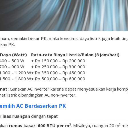
mum, semakin besar PK, maka konsumsi daya listrik juga lebih tingg
kan PK:
Daya (Watt)
Rata-rata Biaya Listrik/Bulan (8 jam/hari)
400 – 500 W
± Rp 150.000 – Rp 200.000
700 – 900 W
± Rp 250.000 – Rp 300.000
1.000 – 1.200 W
± Rp 350.000 – Rp 450.000
1.500 – 1.800 W
± Rp 500.000 – Rp 600.000
mat:
Gunakan AC inverter karena dapat menyesuaikan kerja komp
at listrik dibandingkan AC non-inverter.
emilih AC Berdasarkan PK
r luas ruangan
dengan tepat.
akan
rumus kasar: 600 BTU per m²
. Misalnya, ruangan 20 m² m