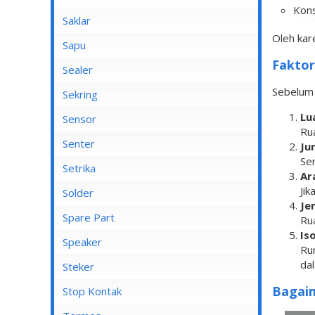
Kons
Saklar
Oleh kar
Bel
Sapu
Faktor
Mata Saklar
Sealer
Saklar Isi 1
Sebelum 
Sekring
Saklar Isi 2
Lu
Sensor
Ru
Saklar Isi 3
Senter
Ju
Saklar Isi 4
Se
Senter Kepala
Setrika
Ar
Saklar Isi 5
Ji
Setrika Cosmos
Solder
Je
Saklar Isi 6
Setrika Maspion
Spare Part
Rua
Saklar Outbow
Is
Setrika Miyako
Speaker
Ru
Saklar Tembok
Setrika Philips
dal
Kiseki
Steker
Tutup Saklar
Setrika Sanken
Rinrei
Bagaim
Stop Kontak