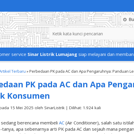
Buk
omer service
Sinar Listrik Lumajang
siap melayani dan memban
Artikel Terbaru
» Perbedaan PK pada AC dan Apa Pengaruhnya: Panduan L
edaan PK pada AC dan Apa Peng
uk Konsumen
pada 15 Mei 2025 oleh SinarListrik | Dilihat: 1.924 kali
a sedang berencana membeli
AC
(Air Conditioner), salah satu isti
-tanya, apa sebenarnya arti PK pada AC dan sejauh mana pengaru