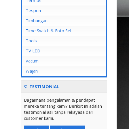
Mata Soket
Termos
Stop Kontak AC
Tespen
Stop Kontak CP
Timbangan
Stop Kontak Dinding
Time Switch & Foto Sel
Stop Kontak Isi 2
Tools
Stop Kontak Isi 3
TV LED
Stop Kontak Isi 4
Vacum
Stop Kontak Isi 5
Wajan
Stop Kontak LAN/Data
Stop Kontak Lantai
TESTIMONIAL
Stop Kontak Outbow
Bagaimana pengalaman & pendapat
Stop Kontak Telepon
mereka tentang kami? Berikut ini adalah
testimonial asli tanpa rekayasa dari
Stop Kontak TV/Antena
customer kami.
Tutup Stop Kontak