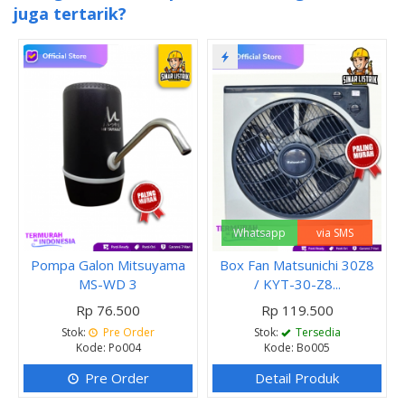
juga tertarik?
Whatsapp
via SMS
Pompa Galon Mitsuyama
Box Fan Matsunichi 30Z8
MS-WD 3
/ KYT-30-Z8...
Rp 76.500
Rp 119.500
Stok:
Pre Order
Stok:
Tersedia
Kode: Po004
Kode: Bo005
Pre Order
Detail Produk