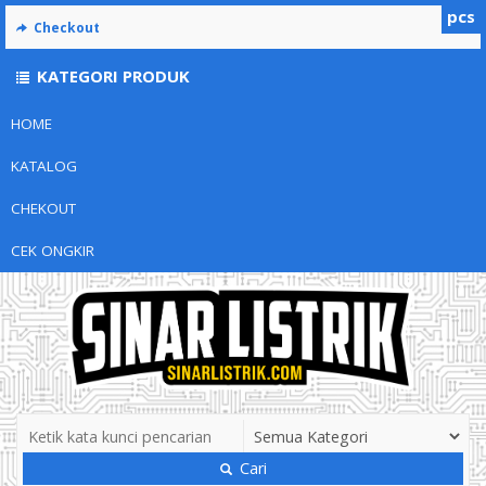
pcs
Checkout
KATEGORI PRODUK
HOME
KATALOG
CHEKOUT
CEK ONGKIR
Cari