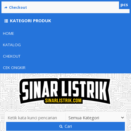
pcs
Checkout
KATEGORI PRODUK
HOME
KATALOG
CHEKOUT
CEK ONGKIR
Cari