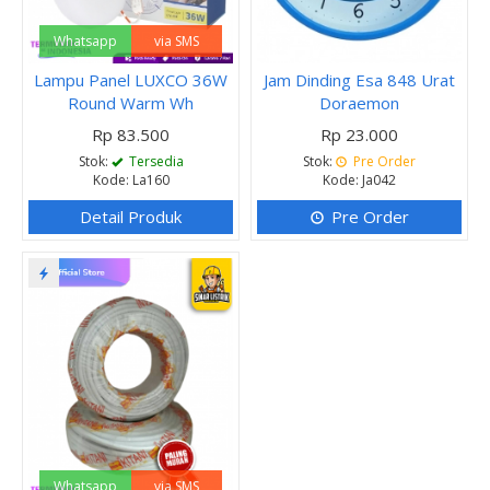
Whatsapp
via SMS
Lampu Panel LUXCO 36W
Jam Dinding Esa 848 Urat
Round Warm Wh
Doraemon
Rp 83.500
Rp 23.000
Stok:
Tersedia
Stok:
Pre Order
Kode: La160
Kode: Ja042
Detail Produk
Pre Order
Whatsapp
via SMS