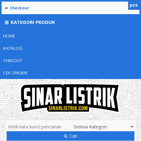
pcs
Checkout
KATEGORI PRODUK
HOME
KATALOG
CHEKOUT
CEK ONGKIR
Cari