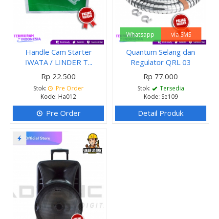
Whatsapp
via SMS
Handle Cam Starter
Quantum Selang dan
IWATA / LINDER T...
Regulator QRL 03
Rp 22.500
Rp 77.000
Stok:
Pre Order
Stok:
Tersedia
Kode: Ha012
Kode: Se109
Pre Order
Detail Produk