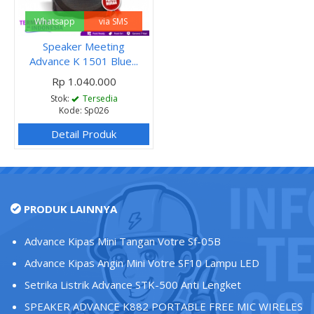
Whatsapp
via SMS
Speaker Meeting
Advance K 1501 Blue...
Rp 1.040.000
Stok:
Tersedia
Kode: Sp026
Detail Produk
PRODUK LAINNYA
Advance Kipas Mini Tangan Votre Sf-05B
Advance Kipas Angin Mini Votre SF10 Lampu LED
Setrika Listrik Advance STK-500 Anti Lengket
SPEAKER ADVANCE K882 PORTABLE FREE MIC WIRELES