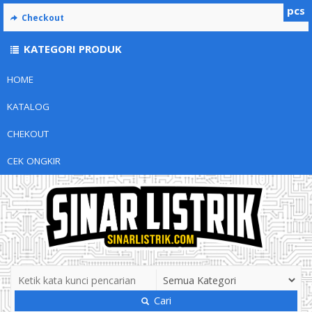
pcs
Checkout
KATEGORI PRODUK
HOME
KATALOG
CHEKOUT
CEK ONGKIR
Cari