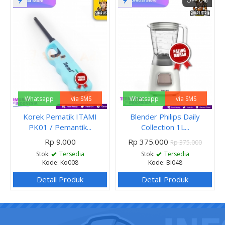
OFF 0%
Whatsapp
via SMS
Whatsapp
via SMS
Korek Pematik ITAMI
Blender Philips Daily
PK01 / Pemantik...
Collection 1L...
Rp 9.000
Rp 375.000
Rp 375.000
Stok:
Tersedia
Stok:
Tersedia
Kode: Ko008
Kode: Bl048
Detail Produk
Detail Produk