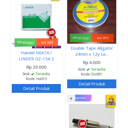
Whatsapp
via SMS
Whatsapp
via SMS
Double Tape Alligator
Handel IWATA /
24mm x 12y Le...
LINDER GZ-15A 2
Rp 6.000
Rp 23.000
Stok:
Tersedia
Stok:
Tersedia
Kode: Do001
Kode: Ha013
Detail Produk
Detail Produk