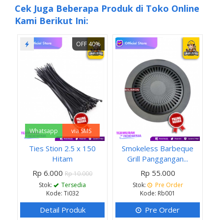
Cek Juga Beberapa Produk di Toko Online
Kami Berikut Ini:
OFF 40%
Whatsapp
via SMS
Ties Stion 2.5 x 150
Smokeless Barbeque
Hitam
Grill Panggangan...
Rp 6.000
Rp 55.000
Rp 10.000
Stok:
Tersedia
Stok:
Pre Order
Kode: Ti032
Kode: Rb001
Detail Produk
Pre Order