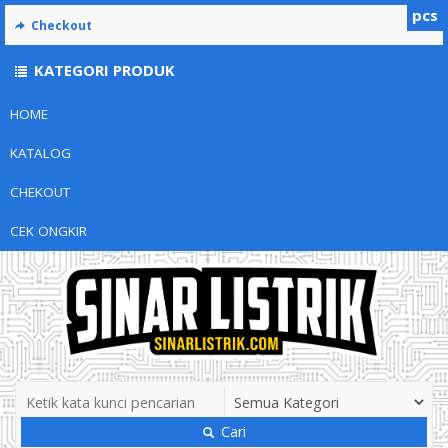
pcs
Checkout
KATEGORI PRODUK
HOME
KATALOG
CHEKOUT
CEK ONGKIR
Cari