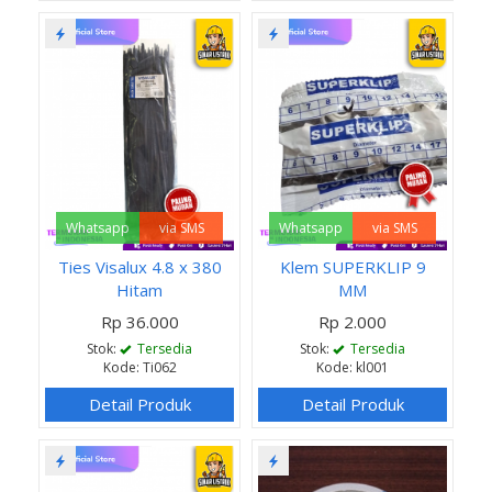
Whatsapp
via SMS
Whatsapp
via SMS
Ties Visalux 4.8 x 380
Klem SUPERKLIP 9
Hitam
MM
Rp 36.000
Rp 2.000
Stok:
Tersedia
Stok:
Tersedia
Kode: Ti062
Kode: kl001
Detail Produk
Detail Produk