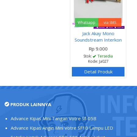
Whatsapp
via SMS
Jack Akay Mono
Soundstream Interkon
Rp 9.000
Stok:
Tersedia
Kode: Ja027
Detail Produk
PRODUK LAINNYA
Advance Kipas Mini Tangan Votre Sf-05B
Advance Kipas Angin Mini Votre SF10 Lampu LED