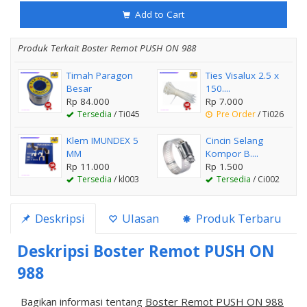
Add to Cart
Produk Terkait Boster Remot PUSH ON 988
Timah Paragon
Ties Visalux 2.5 x
Besar
150....
Rp 84.000
Rp 7.000
Tersedia
/ Ti045
Pre Order
/ Ti026
Klem IMUNDEX 5
Cincin Selang
MM
Kompor B....
Rp 11.000
Rp 1.500
Tersedia
/ kl003
Tersedia
/ Ci002
Deskripsi
Ulasan
Produk Terbaru
Deskripsi
Boster Remot PUSH ON
988
Bagikan informasi tentang
Boster Remot PUSH ON 988