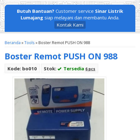
Butuh Bantuan?
Customer service
Sinar Listrik
Lumajang
siap melayani dan membantu Anda.
Kontak Kami
Beranda
»
Tools
»
Boster Remot PUSH ON 988
Boster Remot PUSH ON 988
Kode: bo010
Stok:
Tersedia
6 pcs