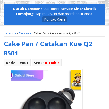
Butuh Bantuan?
Customer service
Sinar Listrik
Lumajang
siap melayani dan membantu Anda.
Kontak Kami
Beranda
»
Cetakan
»
Cake Pan / Cetakan Kue Q2 8501
Cake Pan / Cetakan Kue Q2
8501
Kode: Ce001
Stok:
Habis