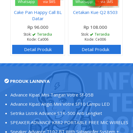
Whatsapp
via SMS
Whatsapp
via SMS
Cake Pan Happy Call 8L
Cetakan Kue Q2 8503
Datar
Rp 96.000
Rp 108.000
Stok:
Tersedia
Stok:
Tersedia
Kode: Ca006
Kode: Ce006
Detail Produk
Detail Produk
PRODUK LAINNYA
Advance Kipas Mini Tangan Votre Sf-05B
Advance Kipas Angin Mini Votre SF10 Lampu LED
Setrika Listrik Advance STK-500 Anti Lengket
SPEAKER ADVANCE K882 PORTABLE FREE MIC WIRELES
Speaker Advance T102 BT With Subwoofer System +