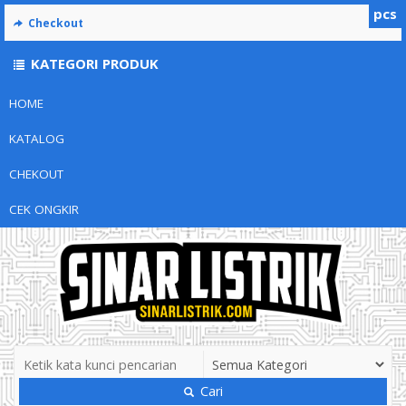
pcs
Checkout
KATEGORI PRODUK
HOME
KATALOG
CHEKOUT
CEK ONGKIR
Cari